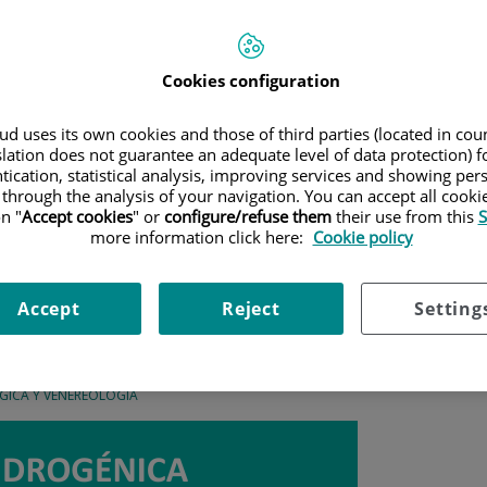
Cookies configuration
d uses its own cookies and those of third parties (located in co
slation does not guarantee an adequate level of data protection) f
 Alopecia androgénica: La caída de pelo que afecta a la mayoría de 
tication, statistical analysis, improving services and showing per
 through the analysis of your navigation. You can accept all cooki
n "
Accept cookies
" or
configure/refuse them
their use from this
S
ia androgénica: La caída de pel
more information click here:
Cookie policy
.
Accept
Reject
Setting
fecta entre un 30 y un 50% de los varones antes de 
iempo.
ICA Y VENEREOLOGÍA