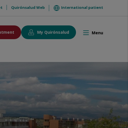
et
Quirónsalud Web
International patient
ntment
My Quirónsalud
Menu
Toggle
navigation