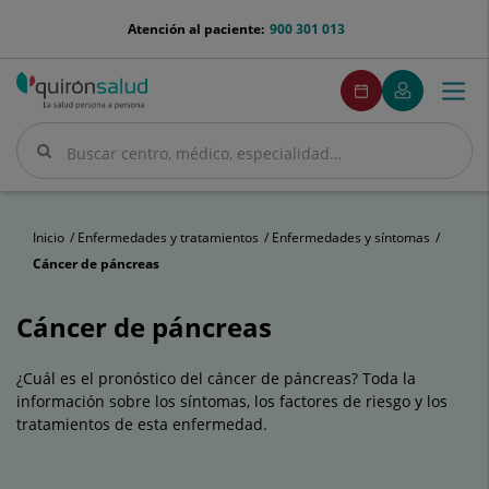
Saltar al contenido
menu-
Atención al paciente:
900 301 013
telefono
menuPedirCita
Pedir
Mi
Togg
Menú
cita
Quirónsalud
navi
Buscar
Buscar
Inicio
Enfermedades y tratamientos
Enfermedades y síntomas
Cáncer de páncreas
Cáncer de páncreas
¿Cuál es el pronóstico del cáncer de páncreas? Toda la
información sobre los síntomas, los factores de riesgo y los
tratamientos de esta enfermedad.