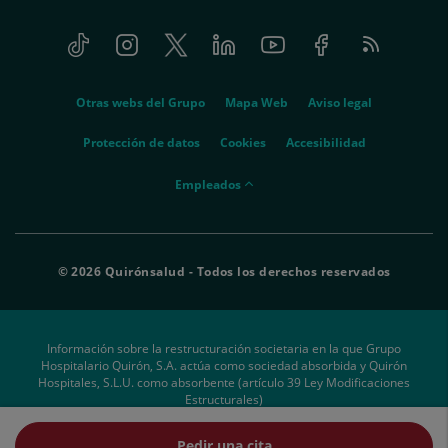
Tiktok
Instagram
Twitter
Linkedin
Youtube
Facebook
Feed
menu-
RSS
social
menu-
Otras webs del Grupo
Mapa Web
Aviso legal
legal
Protección de datos
Cookies
Accesibilidad
menu-
Empleados
empleados
© 2026 Quirónsalud - Todos los derechos reservados
Información sobre la restructuración societaria en la que Grupo
Hospitalario Quirón, S.A. actúa como sociedad absorbida y Quirón
Hospitales, S.L.U. como absorbente (artículo 39 Ley Modificaciones
Estructurales)
Pedir una cita