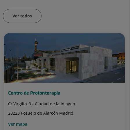
Ver todos
Número
Diapositiva
de
1
diapositivas:
de
72
72
Centro de Protonterapia
C/ Virgilio, 3 - Ciudad de la Imagen
28223 Pozuelo de Alarcón Madrid
Ver mapa