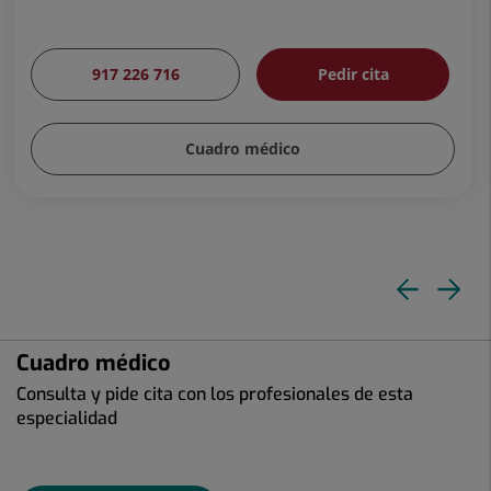
917 226 716
Pedir cita
Cuadro médico
Dia
Di
ante
si
Cuadro médico
Consulta y pide cita con los profesionales de esta
especialidad