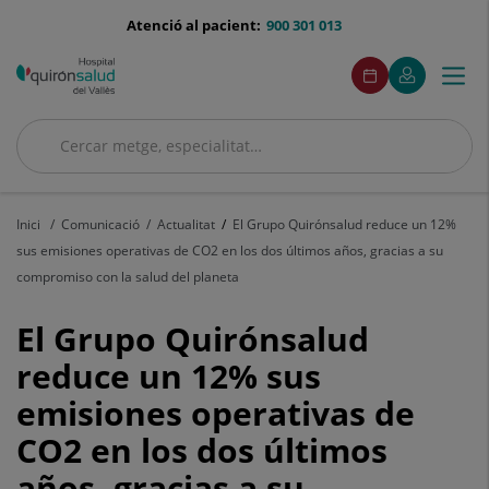
Saltar al contingut
menu-
Atenció al pacient:
900 301 013
telefono
menuAcceso
Aquest
Aquest
Demaneu
El
Togg
Menú
enllaç
enllaç
cita
meu
s'obrirà
s'obrirà
navi
Quirónsalud
en
en
una
una
Cercar
finestra
finestra
Cercar
nova.
nova.
Inici
Comunicació
Actualitat
El Grupo Quirónsalud reduce un 12%
sus emisiones operativas de CO2 en los dos últimos años, gracias a su
compromiso con la salud del planeta
El
El Grupo Quirónsalud
Grupo
reduce un 12% sus
emisiones operativas de
Quirónsalud
CO2 en los dos últimos
reduce
años, gracias a su