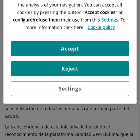
diferentes iniciativas dirigidas a reducir su impacto ambiental
the analysis of your navigation. You can accept all
y avanzar hacia un modelo hospitalario cada vez más
cookies by pressing the button "
Accept cookies
" or
eficiente, innovador y responsable en un entorno de
configure/refuse them
their use from this
Settings
. For
crecimiento de la actividad quirúrgica, lo que le otorga un
more information click here:
Cookie policy
mayor valor, si cabe, y pone de manifiesto el cambio de la
práctica clínica y el compromiso de los profesionales.
Accept
El
Plan de Energía, Adaptación y Mitigación del Cambio
Climático (PEAM)
de Quirónsalud constituye una
herramienta de gobernanza y mejora continua que responde
Reject
a la ambición de la compañía de desvincular su evolución del
consumo de recursos energéticos y de las emisiones de
carbono, con una visión integral que combina digitalización,
Settings
eficiencia energética, autoconsumo renovable, energía verde,
reducción de emisiones energéticas y no energéticas, y
sensibilización de todas las personas que forman parte del
Grupo.
La transcendencia de esta iniciativa le ha valido el
reconocimiento de la plataforma Sanidad #PorElClima, que la