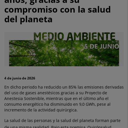
un
compromiso con la salud
12%
del planeta
sus
emisiones
operativas
de
CO2
en
4 de junio de 2026
los
En dicho periodo ha reducido un 85% las emisiones derivadas
del uso de gases anestésicos gracias a su Proyecto de
dos
Anestesia Sostenible, mientras que en el último año el
consumo energético ha disminuido en 9,0 GWh, pese al
últimos
incremento de la actividad quirúrgica.
años,
La salud de las personas y la salud del planeta forman parte
de una misma realidad. Bajo esta premisa, Quirónsalud