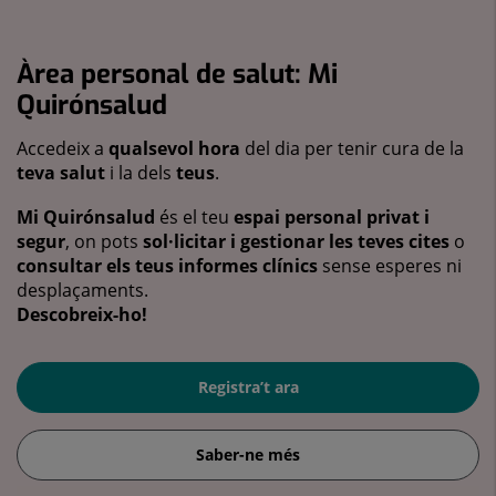
Àrea personal de salut: Mi
Quirónsalud
Accedeix a
qualsevol hora
del dia per tenir cura de la
teva salut
i la dels
teus
.
Mi Quirónsalud
és el teu
espai personal privat i
segur
, on pots
sol·licitar i gestionar les teves cites
o
consultar els teus informes clínics
sense esperes ni
desplaçaments.
Descobreix-ho!
Registra’t ara
Saber-ne més