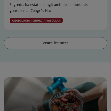
Sagredo, ha estat distingit amb dos importants
guardons al Congrés Nac...
ANGIOLOGIA I CIRURGIA VASCULAR
Veure-les totes
Control
lliscant
1
de
15