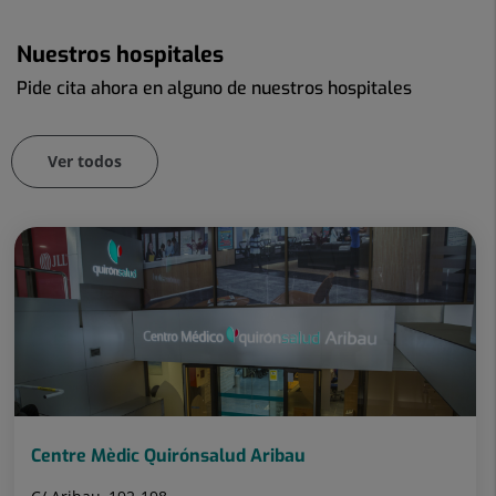
Nuestros hospitales
Pide cita ahora en alguno de nuestros hospitales
Ver todos
Número
Diapositiva
de
1
diapositivas:
de
99
99
Centre Mèdic Quirónsalud Aribau