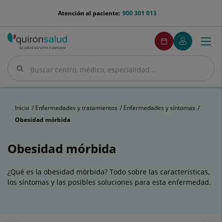
Saltar al contenido
menu-
Atención al paciente:
900 301 013
telefono
menuPedirCita
Pedir
Mi
Togg
Menú
cita
Quirónsalud
navi
Buscar
Buscar
Inicio
Enfermedades y tratamientos
Enfermedades y síntomas
Obesidad mórbida
Obesidad mórbida
¿Qué es la obesidad mórbida? Todo sobre las características,
los síntomas y las posibles soluciones para esta enfermedad.