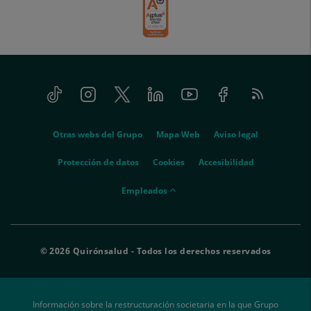
Tiktok
Instagram
Twitter
Linkedin
Youtube
Facebook
Feed
menu-
RSS
social
menu-
Otras webs del Grupo
Mapa Web
Aviso legal
legal
Protección de datos
Cookies
Accesibilidad
menu-
Empleados
empleados
© 2026 Quirónsalud - Todos los derechos reservados
Información sobre la restructuración societaria en la que Grupo