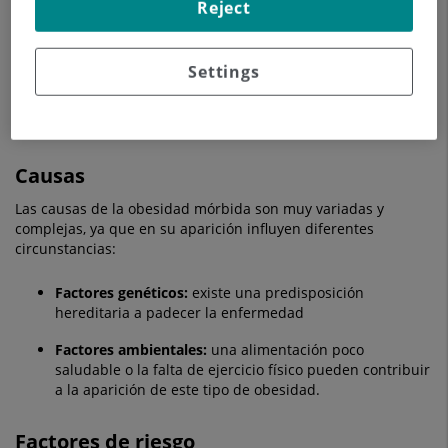
Síntomas
Reject
El principal síntoma de la obesidad mórbida es
un exceso de
2
grasa
que suele provocar un
IMC por encima de
40 kg/m
.
Settings
Además, los afectados por esta enfermedad suelen presentar
insuficiencia respiratoria, apnea del sueño o problemas
articulares.
Causas
Las causas de la obesidad mórbida son muy variadas y
complejas, ya que en su aparición influyen diferentes
circunstancias:
Factores genéticos:
existe una predisposición
hereditaria a padecer la enfermedad
Factores ambientales:
una alimentación poco
saludable o la falta de ejercicio físico pueden contribuir
a la aparición de este tipo de obesidad.
Factores de riesgo