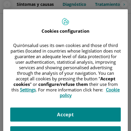
Síntomas y causas
Diagnóstico
Tratamiento
Síntomas y causas
La obesidad mórbida es una enfermedad metabólica que
Cookies configuration
produce un
aumento de la masa corporal hasta niveles que
suponen un riesgo para la salud
. Además de tener un origen
Quirónsalud uses its own cookies and those of third
genético, en su desarrollo influyen determinados factores
parties (located in countries whose legislation does not
ambientales.
guarantee an adequate level of data protection) for
Existen diferentes grados de obesidad dependiendo del
user authentication, statistical analysis, improving
services and showing personalised advertising
índice de masa corporal (IMC) que tenga una persona. Este
through the analysis of your navigation. You can
valor se calcula dividiendo el peso en kilogramos entre la
accept all cookies by pressing the button "
Accept
altura en metros al cuadrado. Se considera obesidad mórbida
cookies
" or
configure/refuse them
their use from
2
cuando el IMC es igual o superior a 40 kg/m
.
this
Settings
. For more information click here:
Cookie
Los efectos de la obesidad mórbida en el organismo
pueden
policy
poner la vida en riesgo grave
, ya que influyen negativamente
en los sistemas cardiorrespiratorio, óseo y endocrino.
Además, disminuyen notablemente la calidad de vida de
Accept
quien los padece y afectan al estado de su salud mental.