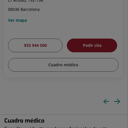
C/ Aribau, 192-198
08036 Barcelona
Ver mapa
933 944 500
Pedir cita
Cuadro médico
Dia
Di
ante
si
Cuadro médico