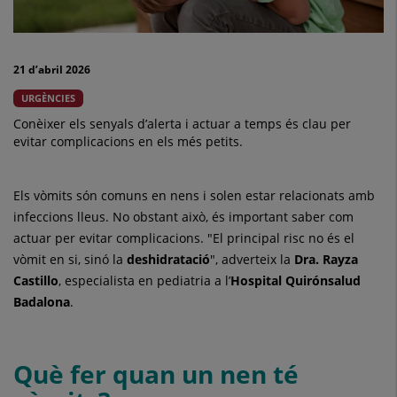
i
quan
21 d’abril 2026
acudir
URGÈNCIES
a
Conèixer els senyals d’alerta i actuar a temps és clau per
evitar complicacions en els més petits.
urgències
Els vòmits són comuns en nens i solen estar relacionats amb
infeccions lleus. No obstant això, és important saber com
actuar per evitar complicacions. "El principal risc no és el
vòmit en si, sinó la
deshidratació
", adverteix la
Dra. Rayza
Castillo
, especialista en pediatria a l’
Hospital Quirónsalud
Badalona
.
Què fer quan un nen té