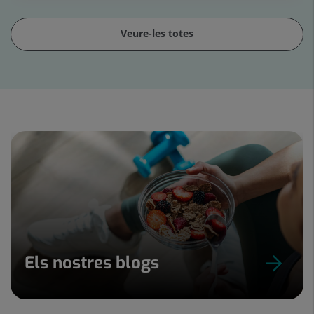
Veure-les totes
Control
lliscant
1
de
15
Els nostres blogs