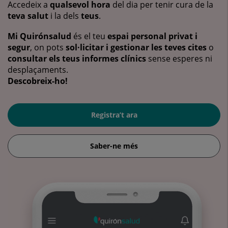
Accedeix a
qualsevol hora
del dia per tenir cura de la
teva salut
i la dels
teus
.
Mi Quirónsalud
és el teu
espai personal privat i
segur
, on pots
sol·licitar i gestionar les teves cites
o
consultar els teus informes clínics
sense esperes ni
desplaçaments.
Descobreix-ho!
Registra’t ara
Saber-ne més