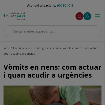
Saltar al contingut
menu-
Atenció al pacient:
900 301 013
telefono
menuAcceso
Aquest
Aquest
Demaneu
El
Togg
Menú
enllaç
enllaç
cita
meu
s'obrirà
s'obrirà
navi
Quirónsalud
en
en
una
una
Cercar
finestra
finestra
Cercar
nova.
nova.
Inici
Comunicació
Continguts de salut
Vòmits en nens: com actuar i
quan acudir a urgències
Vòmits
Vòmits en nens: com actuar
en
i quan acudir a urgències
nens:
com
actuar