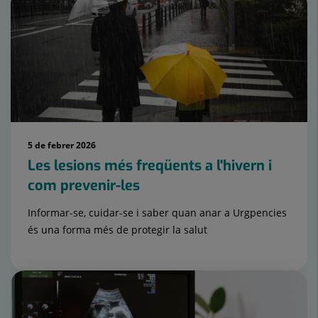
de
controls
lliscants:
15
5 de febrer 2026
Les lesions més freqüents a l'hivern i
com prevenir-les
Informar-se, cuidar-se i saber quan anar a Urgpencies
és una forma més de protegir la salut