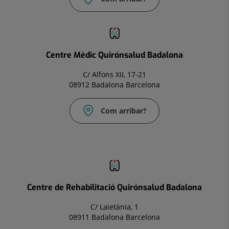
Correu
electrònic:
infocm.bdl@quironsalud.es
Centre Mèdic Quirónsalud Badalona
C/ Alfons XII, 17-21
08912 Badalona Barcelona
Com arribar?
Correu
electrònic:
infocm.bdl@quironsalud.es
Centre de Rehabilitació Quirónsalud Badalona
C/ Laietània, 1
08911 Badalona Barcelona