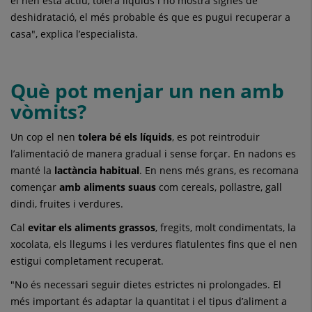
el nen està actiu, tolera líquids i no mostra signes de
deshidratació, el més probable és que es pugui recuperar a
casa", explica l’especialista.
Què pot menjar un nen amb
vòmits?
Un cop el nen
tolera bé els líquids
, es pot reintroduir
l’alimentació de manera gradual i sense forçar. En nadons es
manté la
lactància habitual
. En nens més grans, es recomana
començar
amb aliments suaus
com cereals, pollastre, gall
dindi, fruites i verdures.
Cal
evitar els aliments grassos
, fregits, molt condimentats, la
xocolata, els llegums i les verdures flatulentes fins que el nen
estigui completament recuperat.
"No és necessari seguir dietes estrictes ni prolongades. El
més important és adaptar la quantitat i el tipus d’aliment a