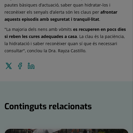
pautes bàsiques d’actuació, saber quan hidratar-los i
reconèixer els senyals d’alerta són les claus per
afrontar
aquests episodis amb seguretat i tranquil·litat
.
"La majoria dels nens amb vòmits
es recuperen en pocs dies
si reben les cures adequades a casa
. La clau és la paciència,
la hidratació i saber reconèixer quan sí que és necessari
consultar", conclou la Dra. Rayza Castillo.
Enviar
Compartir
Compartir
a
a
en
Twitter
Facebook
Linkedin
Continguts relacionats
Nombre