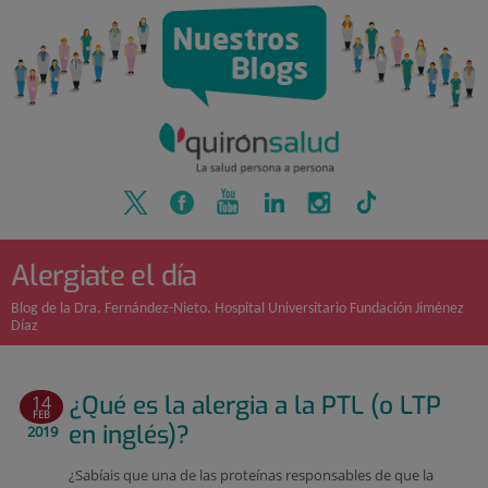
Quirónsalud
Saltar
al
contenido
Alergiate el día
Blog de la Dra. Fernández-Nieto. Hospital Universitario Fundación Jiménez
Díaz
¿Qué es la alergia a la PTL (o LTP
14
FEB
en inglés)?
2019
¿Sabíais que una de las proteínas responsables de que la