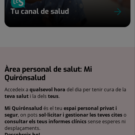
Tu canal de salud
Àrea personal de salut: Mi
Quirónsalud
Accedeix a
qualsevol hora
del dia per tenir cura de la
teva salut
i la dels
teus
.
Mi Quirónsalud
és el teu
espai personal privat i
segur
, on pots
sol·licitar i gestionar les teves cites
o
consultar els teus informes clínics
sense esperes ni
desplaçaments.
Descobreix-ho!