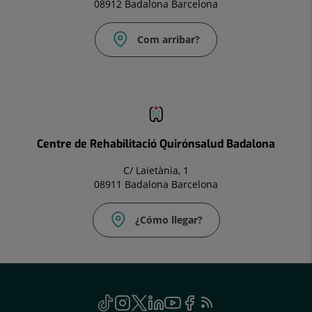
08912 Badalona Barcelona
Com arribar?
Correu
electrònic:
infocm.bdl@quironsalud.es
Centre de Rehabilitació Quirónsalud Badalona
C/ Laietània, 1
08911 Badalona Barcelona
¿Cómo llegar?
Correu
electrònic:
infocm.bdl@quironsalud.es
menu
TikTok
Aquest
Instagram
Aquest
Twitter
Aquest
Linkedin
Aquest
Youtube
Aquest
Facebook
Aquest
Feed
Aquest