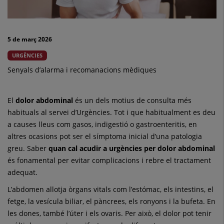
per
dolor
5 de març 2026
abdominal?
URGÈNCIES
Senyals d’alarma i recomanacions mèdiques
El
dolor abdominal
és un dels motius de consulta més
habituals al servei d’Urgències. Tot i que habitualment es deu
a causes lleus com gasos, indigestió o gastroenteritis, en
altres ocasions pot ser el símptoma inicial d’una patologia
greu. Saber
quan cal acudir a urgències per dolor abdominal
és fonamental per evitar complicacions i rebre el tractament
adequat.
L’abdomen allotja òrgans vitals com l’estómac, els intestins, el
fetge, la vesícula biliar, el pàncrees, els ronyons i la bufeta. En
les dones, també l’úter i els ovaris. Per això, el dolor pot tenir