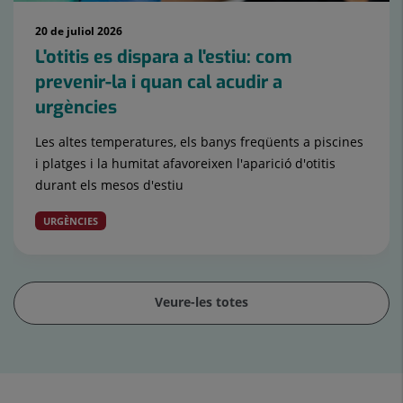
20 de juliol 2026
L'otitis es dispara a l'estiu: com
prevenir-la i quan cal acudir a
urgències
Les altes temperatures, els banys freqüents a piscines
i platges i la humitat afavoreixen l'aparició d'otitis
durant els mesos d'estiu
URGÈNCIES
Veure-les totes
Control
lliscant
1