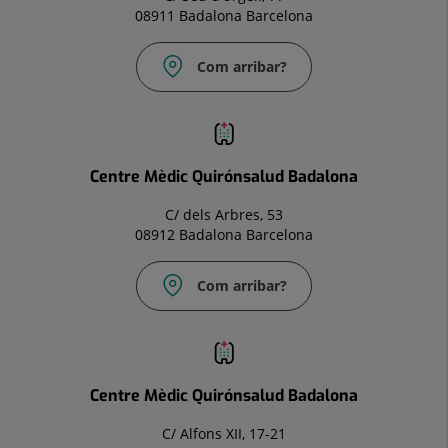
08911 Badalona Barcelona
Com arribar?
Correu
electrònic:
Info.bdl@quironsalud.es
Centre Mèdic Quirónsalud Badalona
C/ dels Arbres, 53
08912 Badalona Barcelona
Com arribar?
Correu
electrònic:
infocm.bdl@quironsalud.es
Centre Mèdic Quirónsalud Badalona
C/ Alfons XII, 17-21