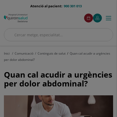
Saltar al contingut
menu-
Atenció al pacient:
900 301 013
telefono
menuAcceso
Aquest
Aquest
Demaneu
El
Togg
Menú
enllaç
enllaç
cita
meu
s'obrirà
s'obrirà
navi
Quirónsalud
en
en
una
una
Cercar
finestra
finestra
Cercar
nova.
nova.
Inici
Comunicació
Continguts de salut
Quan cal acudir a urgències
per dolor abdominal?
Quan
Quan cal acudir a urgències
cal
per dolor abdominal?
acudir
a
urgències