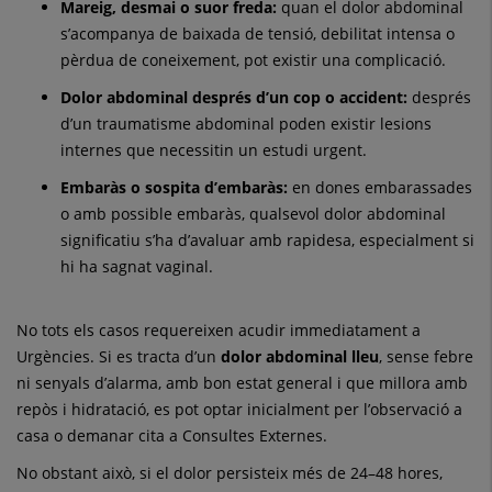
Mareig, desmai o suor freda:
quan el dolor abdominal
s’acompanya de baixada de tensió, debilitat intensa o
pèrdua de coneixement, pot existir una complicació.
Dolor abdominal després d’un cop o accident:
després
d’un traumatisme abdominal poden existir lesions
internes que necessitin un estudi urgent.
Embaràs o sospita d’embaràs:
en dones embarassades
o amb possible embaràs, qualsevol dolor abdominal
significatiu s’ha d’avaluar amb rapidesa, especialment si
hi ha sagnat vaginal.
No tots els casos requereixen acudir immediatament a
Urgències. Si es tracta d’un
dolor abdominal lleu
, sense febre
ni senyals d’alarma, amb bon estat general i que millora amb
repòs i hidratació, es pot optar inicialment per l’observació a
casa o demanar cita a Consultes Externes.
No obstant això, si el dolor persisteix més de 24–48 hores,