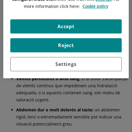
more information click here:
Cookie policy
Dolor que empitjora progressivament:
si el dolor
comença lleu i augmenta d’intensitat amb el pas de les
hores, especialment si es localitza en una zona concreta
Accept
(per exemple, la part inferior dreta de l’abdomen), és
recomanable acudir a urgències.
Reject
Dolor abdominal amb febre alta:
la combinació de
dolor abdominal i febre superior a 38 °C pot indicar una
infecció intraabdominal que requereixi tractament
Settings
antibiòtic, per la qual cosa ha de ser valorada.
Vòmits persistents o amb sang:
si el dolor s’acompanya
de vòmits continus que impedeixen una hidratació
adequada, o si aquests contenen sang, són motiu de
valoració urgent.
Abdomen dur o molt dolorós al tacte:
un abdomen
rígid, tens o extremadament sensible pot indicar una
situació potencialment greu.