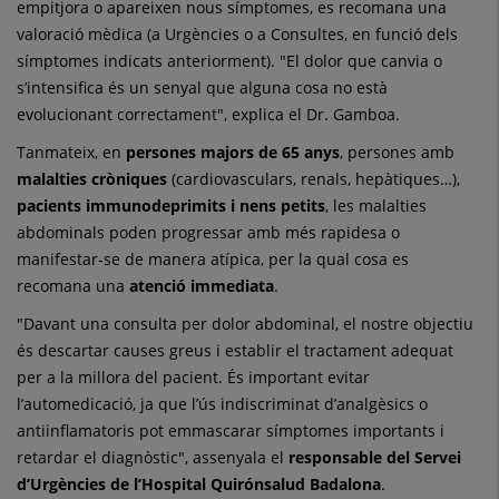
empitjora o apareixen nous símptomes, es recomana una
valoració mèdica (a Urgències o a Consultes, en funció dels
símptomes indicats anteriorment). "El dolor que canvia o
s’intensifica és un senyal que alguna cosa no està
evolucionant correctament", explica el Dr. Gamboa.
Tanmateix, en
persones majors de 65 anys
, persones amb
malalties cròniques
(cardiovasculars, renals, hepàtiques…),
pacients immunodeprimits i nens petits
, les malalties
abdominals poden progressar amb més rapidesa o
manifestar-se de manera atípica, per la qual cosa es
recomana una
atenció immediata
.
"Davant una consulta per dolor abdominal, el nostre objectiu
és descartar causes greus i establir el tractament adequat
per a la millora del pacient. És important evitar
l’automedicació, ja que l’ús indiscriminat d’analgèsics o
antiinflamatoris pot emmascarar símptomes importants i
retardar el diagnòstic", assenyala el
responsable del Servei
d’Urgències de l’Hospital Quirónsalud Badalona
.