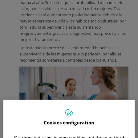
mama al año. Se estima que la probabilidad de padecerlo a
lo largo de su vida es de una de cada ocho mujeres. Esta
incidencia está aumentando paulatinamente debido a la
mayor esperanza de vida y los hábitos socioculturales; por
otro lado, la supervivencia está aumentando
progresivamente, gracias al diagnóstico más precoz y a los
mejores tratamientos.
Un tratamiento precoz de la enfermedad beneficia a la
supervivencia de las mujeres que lo padecen, por ello se
recomienda someterse a controles desde los 40 años.
Cookies configuration
Quirónsalud uses its own cookies and those of third