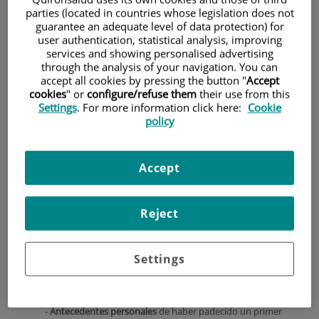
parties (located in countries whose legislation does not
¿Qué tramo de edad suele ser el que
guarantee an adequate level of data protection) for
más casos presenta?
user authentication, statistical analysis, improving
services and showing personalised advertising
El carcinoma de mama suele aparecer entre los 35 y los 80
through the analysis of your navigation. You can
años, pero la mayor incidencia de casos se encuentra entre
accept all cookies by pressing the button "
Accept
los
45 y los 70 años.
cookies
" or
configure/refuse them
their use from this
Settings
. For more information click here:
Cookie
¿Qué factores de riesgo son los más
policy
importantes para el desarrollo del
cáncer de mama?
Los factores que pueden provocar un cáncer de mama
Accept
pueden ser diversos, sin embargo algunos de estos son los
más frecuentes.
Reject
- La
edad
es el primer factor de riesgo.
- El aumento de la
expectativa de vida
también incrementa
la posibilidad de padecer un cáncer de mama.
Settings
- Los
antecedentes familiares
de riesgo (primer grado:
madre, hermanas, varios casos en la familia, asociado a
cánceres de ovario…),
-
Antecedentes personales
de haber padecido un primer