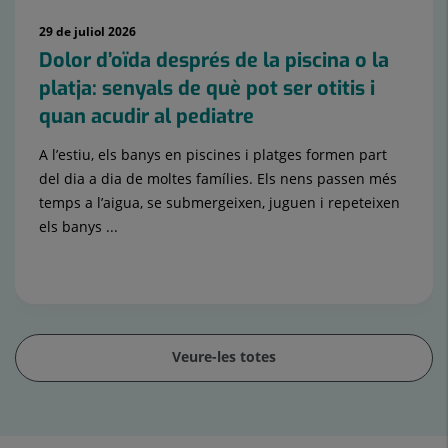
29 de juliol 2026
Dolor d’oïda després de la piscina o la
platja: senyals de què pot ser otitis i
quan acudir al pediatre
A l’estiu, els banys en piscines i platges formen part
del dia a dia de moltes famílies. Els nens passen més
temps a l’aigua, se submergeixen, juguen i repeteixen
els banys ...
Pediatria i les seves Àrees Específiques
Veure-les totes
Control
lliscant