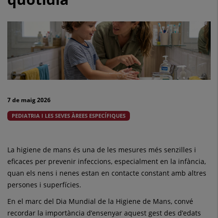
els
més
petits?
Com
ensenyar-
la
7 de maig 2026
de
PEDIATRIA I LES SEVES ÀREES ESPECÍFIQUES
manera
senzilla
La higiene de mans és una de les mesures més senzilles i
eficaces per prevenir infeccions, especialment en la infància,
per
quan els nens i nenes estan en contacte constant amb altres
convertir-
persones i superfícies.
En el marc del Dia Mundial de la Higiene de Mans, convé
la
recordar la importància d’ensenyar aquest gest des d’edats