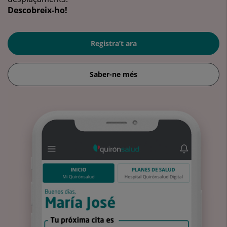
Descobreix-ho!
Registra’t ara
Saber-ne més