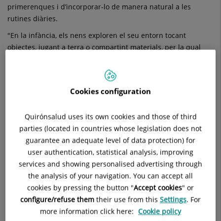
en
primerenques i d’incorporar-lo de manera natural a les
rutines diàries.
un
"En la infància, els nens exploren el seu entorn tocant
hàbit
objectes, jugant a terra o compartint materials, per la qual
quotidià
cosa ensenyar-los una correcta higiene de mans des d’edats
primerenques és fonamental per prevenir infeccions", explica
el
Dr. Henry José Marcano
, cap del Servei de
Pediatria de
Cookies configuration
l’Hospital Quirónsalud del Vallès
.
Quirónsalud uses its own cookies and those of third
parties (located in countries whose legislation does not
Per què és important
guarantee an adequate level of data protection) for
ensenyar la higiene de mans
user authentication, statistical analysis, improving
en nens
services and showing personalised advertising through
the analysis of your navigation. You can accept all
Les mans són una de les principals vies de transmissió de
cookies by pressing the button "
Accept cookies
" or
gèrmens que poden provocar infeccions respiratòries,
configure/refuse them
their use from this
Settings
. For
digestives o cutànies. En tocar superfícies contaminades o
more information click here:
Cookie policy
compartir joguines, els microorganismes poden passar