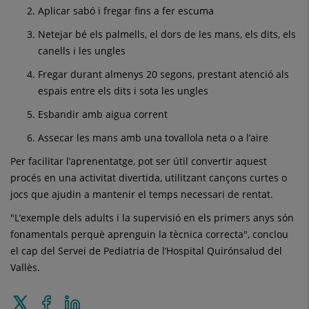
Aplicar sabó i fregar fins a fer escuma
Netejar bé els palmells, el dors de les mans, els dits, els
canells i les ungles
Fregar durant almenys 20 segons, prestant atenció als
espais entre els dits i sota les ungles
Esbandir amb aigua corrent
Assecar les mans amb una tovallola neta o a l’aire
Per facilitar l’aprenentatge, pot ser útil convertir aquest
procés en una activitat divertida, utilitzant cançons curtes o
jocs que ajudin a mantenir el temps necessari de rentat.
"L’exemple dels adults i la supervisió en els primers anys són
fonamentals perquè aprenguin la tècnica correcta", conclou
el cap del Servei de Pediatria de l’Hospital Quirónsalud del
Vallès.
Enviar
Compartir
Compartir