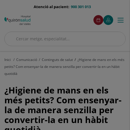
Saltar al contingut
menu-
Atenció al pacient:
900 301 013
telefono
menuAcceso
Aquest
Aquest
Demaneu
El
Togg
Menú
enllaç
enllaç
cita
meu
s'obrirà
s'obrirà
navi
Quirónsalud
en
en
una
una
Cercar
finestra
finestra
Cercar
nova.
nova.
Inici
Comunicació
Continguts de salut
¿Higiene de mans en els més
petits? Com ensenyar-la de manera senzilla per convertir-la en un hàbit
quotidià
¿Higiene
¿Higiene de mans en els
de
més petits? Com ensenyar-
la de manera senzilla per
mans
convertir-la en un hàbit
en
quotidià