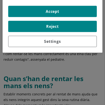
fàcilment d’unes mans a altres i entrar a l’organisme en tocar-
se la cara, la boca o els ulls.
Accept
A l’entorn escolar o en activitats quotidianes, aquest contacte
freqüent facilita la propagació de malalties comunes, com
Reject
refredats o infeccions gastrointestinals.
"Els nens tenen una gran interacció amb el seu entorn i amb
Settings
altres companys, cosa que augmenta les possibilitats de
transmissió de microorganismes. Per això, ensenyar-los quan
i com rentar-se les mans correctament és una eina clau per
reduir contagis", assenyala el pediatre.
Quan s’han de rentar les
mans els nens?
Establir moments concrets per al rentat de mans ajuda que
els nens integrin aquest gest dins la seva rutina diària.