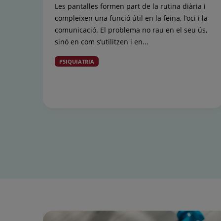
Les pantalles formen part de la rutina diària i
compleixen una funció útil en la feina, l’oci i la
comunicació. El problema no rau en el seu ús,
sinó en com s’utilitzen i en...
PSIQUIATRIA
Control
lliscant
1
de
15