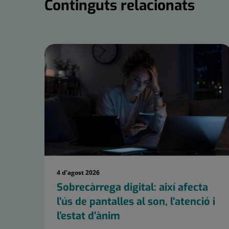
Continguts relacionats
Nombre
de
controls
lliscants:
15
4 d’agost 2026
Sobrecàrrega digital: així afecta
l’ús de pantalles al son, l’atenció i
l’estat d’ànim