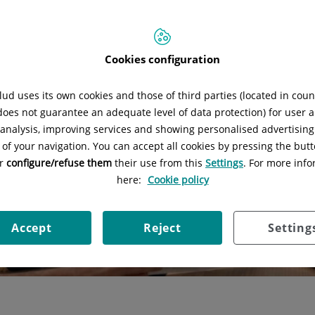
Cookies configuration
ud uses its own cookies and those of third parties (located in cou
 does not guarantee an adequate level of data protection) for user a
l analysis, improving services and showing personalised advertisin
 of your navigation. You can accept all cookies by pressing the butt
or
configure/refuse them
their use from this
Settings
. For more info
here:
Cookie policy
Accept
Reject
Setting