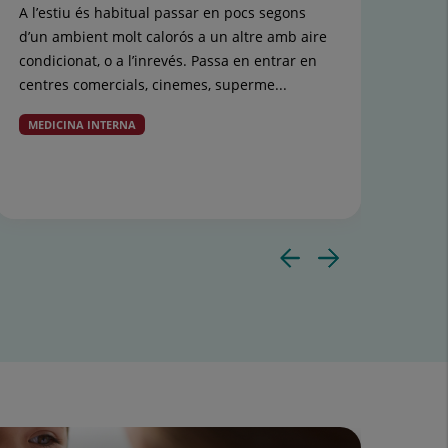
A l’estiu és habitual passar en pocs segons
En e
d’un ambient molt calorós a un altre amb aire
eli
condicionat, o a l’inrevés. Passa en entrar en
com 
centres comercials, cinemes, superme...
una
MEDICINA INTERNA
AP
Diaposit
Diapos
anterior
següen