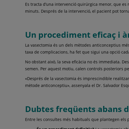
Es tracta d’una intervenció quirúrgica menor, que es
minuts. Després de la intervenció, el pacient pot torna
Un procediment eficaç i à
La vasectomia és un dels mètodes anticonceptius més e
taxa de complicacions, ha fet que sigui una opció c
No obstant això, la seva eficàcia no és immediata. D
semen. Per aquest motiu, calen controls posteriors pe
«Després de la vasectomia és imprescindible realitzar
mètode anticonceptiu», assenyala el Dr. Salvador Esq
Dubtes freqüents abans d
Entre les consultes més habituals que plantegen els