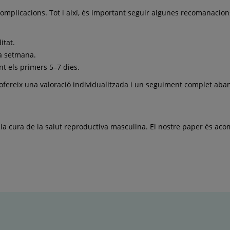
omplicacions. Tot i així, és important seguir algunes recomanacion
itat.
na setmana.
t els primers 5–7 dies.
s’ofereix una valoració individualitzada i un seguiment complet aba
e la cura de la salut reproductiva masculina. El nostre paper és a