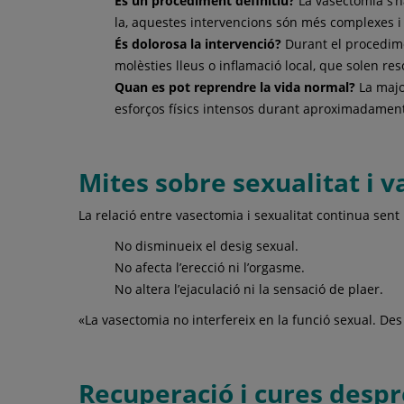
És un procediment definitiu?
La vasectomia s’h
la, aquestes intervencions són més complexes i 
És dolorosa la intervenció?
Durant el procedime
molèsties lleus o inflamació local, que solen re
Quan es pot reprendre la vida normal?
La major
esforços físics intensos durant aproximadamen
Mites sobre sexualitat i 
La relació entre vasectomia i sexualitat continua sent 
No disminueix el desig sexual.
No afecta l’erecció ni l’orgasme.
No altera l’ejaculació ni la sensació de plaer.
«La vasectomia no interfereix en la funció sexual. Des 
Recuperació i cures despr