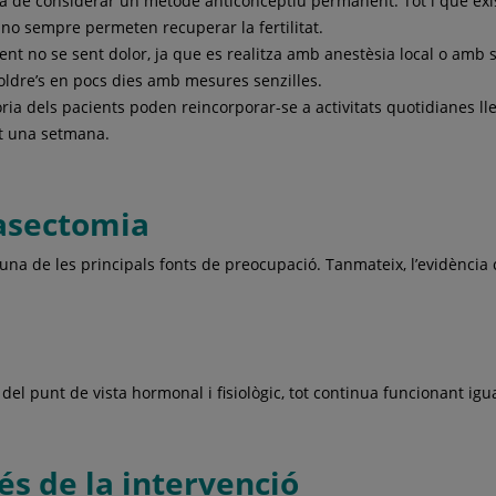
a de considerar un mètode anticonceptiu permanent. Tot i que exis
no sempre permeten recuperar la fertilitat.
nt no se sent dolor, ja que es realitza amb anestèsia local o amb 
soldre’s en pocs dies amb mesures senzilles.
ia dels pacients poden reincorporar-se a activitats quotidianes ll
t una setmana.
vasectomia
una de les principals fonts de preocupació. Tanmateix, l’evidència c
del punt de vista hormonal i fisiològic, tot continua funcionant igua
és de la intervenció