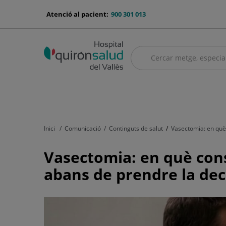
Saltar al contingut
menu-
Atenció al pacient:
900 301 013
telefono
Cercar
Cercar
menú
Quadre mèdic
Serveis mèdics
Asseguradores i mútues
El no
principal
Inici
Comunicació
Continguts de salut
Vasectomia: en què 
Vasectomia:
Vasectomia: en què cons
en
abans de prendre la dec
què
consisteix