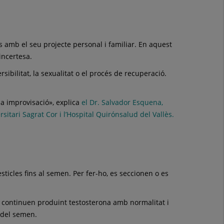
 amb el seu projecte personal i familiar. En aquest
incertesa.
ibilitat, la sexualitat o el procés de recuperació.
la improvisació», explica
el Dr. Salvador Esquena,
sitari Sagrat Cor i l’Hospital Quirónsalud del Vallès.
icles fins al semen. Per fer-ho, es seccionen o es
s continuen produint testosterona amb normalitat i
 del semen.