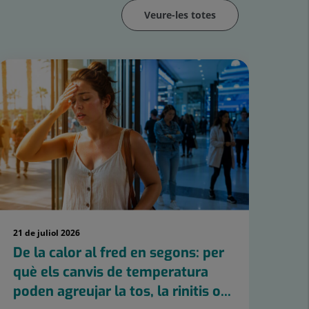
Veure-les totes
21 de juliol 2026
8 de
De la calor al fred en segons: per
Pe
què els canvis de temperatura
al
poden agreujar la tos, la rinitis o...
di