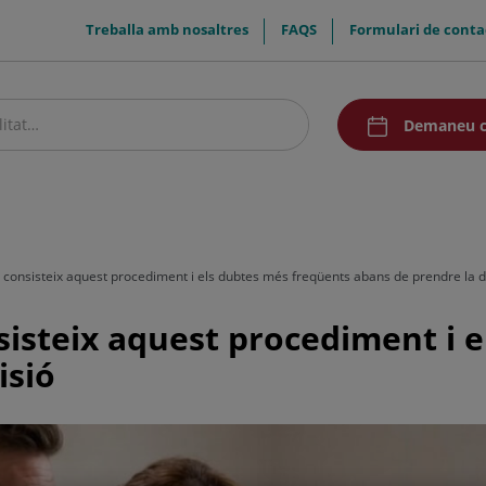
menuTop
Treballa amb nosaltres
FAQS
Formulari de conta
menuAcceso
Demaneu c
stre centre
Pacients i visitants
Comunicació
consisteix aquest procediment i els dubtes més freqüents abans de prendre la d
isteix aquest procediment i 
isió