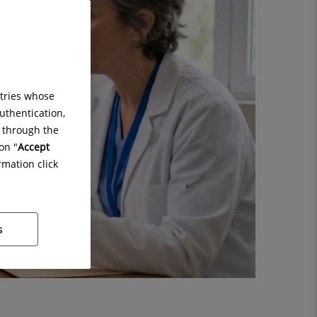
ntries whose
uthentication,
g through the
on "
Accept
rmation click
s