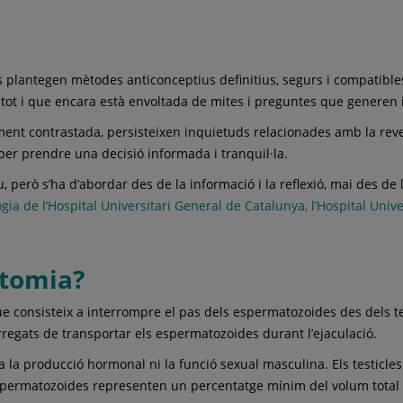
 plantegen mètodes anticonceptius definitius, segurs i compatibles
, tot i que encara està envoltada de mites i preguntes que generen 
ment contrastada, persisteixen inquietuds relacionades amb la revers
er prendre una decisió informada i tranquil·la.
 però s’ha d’abordar des de la informació i la reflexió, mai des de 
ia de l’Hospital Universitari General de Catalunya, l’Hospital Univer
ctomia?
consisteix a interrompre el pas dels espermatozoides des dels test
regats de transportar els espermatozoides durant l’ejaculació.
 la producció hormonal ni la funció sexual masculina. Els testicle
 espermatozoides representen un percentatge mínim del volum total