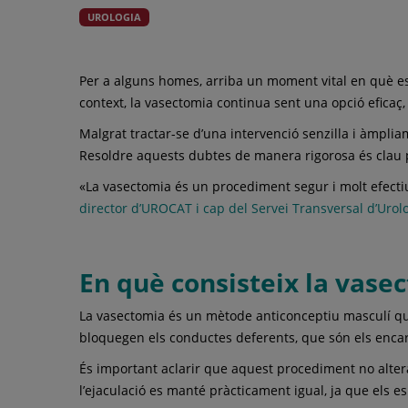
UROLOGIA
Per a alguns homes, arriba un moment vital en què es
context, la vasectomia continua sent una opció eficaç
Malgrat tractar-se d’una intervenció senzilla i àmplia
Resoldre aquests dubtes de manera rigorosa és clau p
«La vasectomia és un procediment segur i molt efectiu,
director d’UROCAT i cap del Servei Transversal d’Urolog
En què consisteix la vase
La vasectomia és un mètode anticonceptiu masculí que 
bloquegen els conductes deferents, que són els encar
És important aclarir que aquest procediment no altera
l’ejaculació es manté pràcticament igual, ja que els