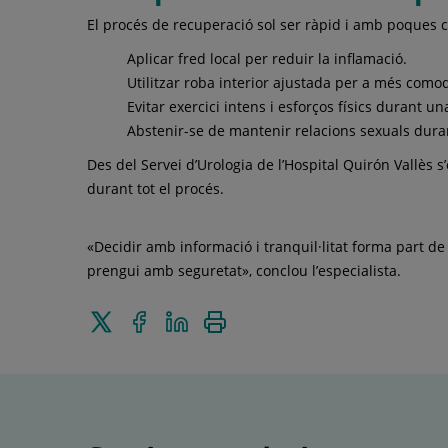
El procés de recuperació sol ser ràpid i amb poques c
Aplicar fred local per reduir la inflamació.
Utilitzar roba interior ajustada per a més comod
Evitar exercici intens i esforços físics durant u
Abstenir-se de mantenir relacions sexuals duran
Des del Servei d’Urologia de l’Hospital Quirón Vallès 
durant tot el procés.
«Decidir amb informació i tranquil·litat forma part d
prengui amb seguretat», conclou l’especialista.
Enviar
Compartir
Compartir
Imprimir
a
a
en
Twitter
Facebook
Linkedin