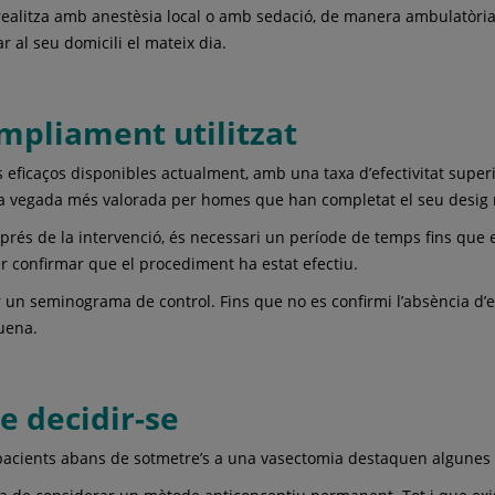
 realitza amb anestèsia local o amb sedació, de manera ambulatòri
r al seu domicili el mateix dia.
mpliament utilitzat
ficaços disponibles actualment, amb una taxa d’efectivitat superior
ada vegada més valorada per homes que han completat el seu desig 
esprés de la intervenció, és necessari un període de temps fins q
r confirmar que el procediment ha estat efectiu.
 un seminograma de control. Fins que no es confirmi l’absència d’es
uena.
e decidir-se
 pacients abans de sotmetre’s a una vasectomia destaquen algunes