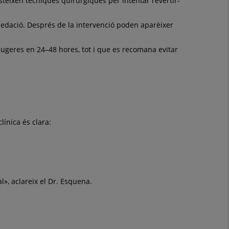
teixen tècniques quirúrgiques per intentar revertir-
sedació. Després de la intervenció poden aparèixer
eugeres en 24–48 hores, tot i que es recomana evitar
línica és clara:
l», aclareix el Dr. Esquena.