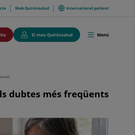
International patient
cte
Web Quirónsalud
Aquest
Aquest
ita
El meu Quirónsalud
Menú
Toggle
enllaç
enllaç
navigation
s'obrirà
s'obrirà
en
en
una
una
finestra
finestra
nova.
nova.
ecisió
els dubtes més freqüents