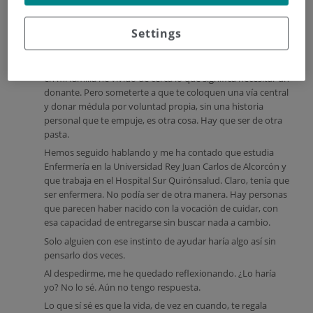
No he podido
evitar sentir
Settings
admiración. Lo
entiendo, en
parte, porque
en mi familia he vivido de cerca lo que significa necesitar un
donante. Pero someterte a que te coloquen una vía central
y donar médula por voluntad propia, sin una historia
personal que te empuje, es otra cosa. Hay que ser de otra
pasta.
Hemos seguido hablando y me ha contado que estudia
Enfermería en la Universidad Rey Juan Carlos de Alcorcón y
que trabaja en el Hospital Sur Quirónsalud. Claro, tenía que
ser enfermera. No podía ser de otra manera. Hay personas
que parecen haber nacido con la vocación de cuidar, con
esa capacidad de entregarse sin buscar nada a cambio.
Solo alguien con ese instinto de ayudar haría algo así sin
pensarlo dos veces.
Al despedirme, me he quedado reflexionando. ¿Lo haría
yo? No lo sé. Aún no tengo respuesta.
Lo que sí sé es que la vida, de vez en cuando, te regala