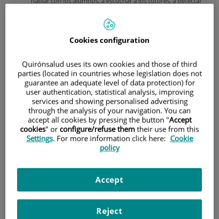
hablar con los alumnos, a escuchar a los tutores, a detectar
cualquier dificultad que pueda surgir. Es una rutina que
hago con gusto, pero hay días que te dejan algo más.
En Banco de Sangre me he fijado en una joven. Estaba
Cookies configuration
sentada, repasando apuntes, tranquila, como si estuviera
en la biblioteca en lugar de en plena donación. Le he
saludado y la he animado en sus estudios, y entonces me
Quirónsalud uses its own cookies and those of third
han dicho algo que me ha hecho mirarla con otros ojos: era
parties (located in countries whose legislation does not
guarantee an adequate level of data protection) for
donante de médula.
user authentication, statistical analysis, improving
Se había
services and showing personalised advertising
registrado a
through the analysis of your navigation. You can
los 18 años y,
accept all cookies by pressing the button "
Accept
por fin, la
cookies
" or
configure/refuse them
their use from this
habían
Settings
. For more information click here:
Cookie
llamado
policy
porque
alguien en
algún lugar del
Accept
mundo la
necesitaba. Sin
dudarlo, había
Reject
venido.