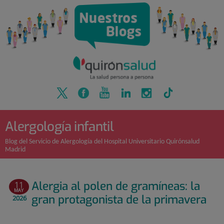
Quirónsalud
Saltar
al
contenido
Alergología infantil
Blog del Servicio de Alergología del Hospital Universitario Quirónsalud
Madrid
Alergia al polen de gramíneas: la
11
MAY
gran protagonista de la primavera
2026