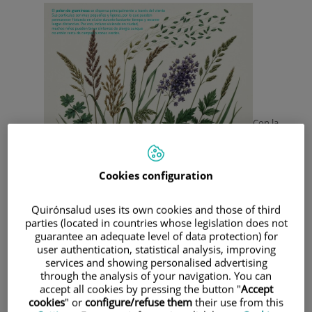
Con la
Cookies configuration
Quirónsalud uses its own cookies and those of third
parties (located in countries whose legislation does not
guarantee an adequate level of data protection) for
user authentication, statistical analysis, improving
services and showing personalised advertising
llegada de la primavera llegan los días largos, las flores… y
through the analysis of your navigation. You can
para muchas familias también los estornudos, los ojos
accept all cookies by pressing the button "
Accept
llorosos y la congestión nasal.
cookies
" or
configure/refuse them
their use from this