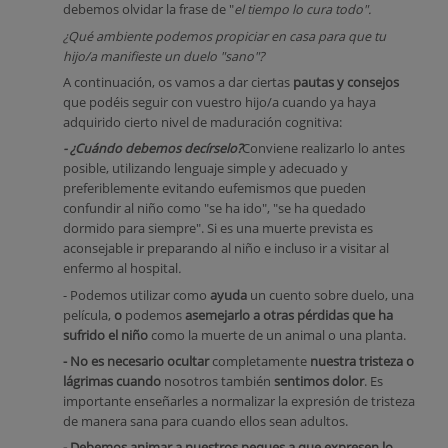
debemos olvidar la frase de "
el tiempo lo cura todo".
¿Qué ambiente podemos propiciar en casa para que tu
hijo/a manifieste un duelo "sano"?
A continuación, os vamos a dar ciertas
pautas y consejos
que podéis seguir con vuestro hijo/a cuando ya haya
adquirido cierto nivel de maduración cognitiva:
- ¿Cuándo debemos decírselo?
Conviene realizarlo lo antes
posible, utilizando lenguaje simple y adecuado y
preferiblemente evitando eufemismos que pueden
confundir al niño como "se ha ido", "se ha quedado
dormido para siempre". Si es una muerte prevista es
aconsejable ir preparando al niño e incluso ir a visitar al
enfermo al hospital
.
- Podemos utilizar como
ayuda
un cuento sobre duelo, una
película,
o
podemos
asemejarlo a otras pérdidas que ha
sufrido el niño
como la muerte de un animal o una planta.
- No es necesario ocultar
completamente
nuestra tristeza o
lágrimas cuando
nosotros también
sentimos dolor
. Es
importante enseñarles a normalizar la expresión de tristeza
de manera sana para cuando ellos sean adultos.
- Debemos animar a nuestros peques a que expresen lo