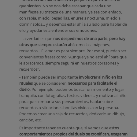
que sienten
. No se nos debe escapar que cada uno
manifieste su tristeza de una manera, ya sea con enfado,
con rabia, miedo, pesadillas, enuresis nocturna, miedo a
dormir solos... y debemos estar ahí a su lado para hablar de
ello y ayudarles a entender sus emociones.
- La verdad es que
nos despedimos de una parte, pero hay
otras que siempre estarán ahí
como las imágenes,
recuerdos... El amor es para siempre. Por eso sí, pueden ser
convenientes frases como "Aunque ya no esté ahí para que
le abracemos, siempre seguirá en nuestros corazones y
recuerdos".
- También puede ser importante
involucrar al niño en los
rituales
que se consideren
necesarios para facilitarle el
duelo
. Por ejemplo, podemos buscar un momento y lugar
tranquilo, con fotografías, textos, videos... y motivar al niño
para que comparta sus pensamientos, hablar sobre
recuerdos o situaciones bonitas vividas con la persona.
Podemos crear una caja de recuerdos, dedicarle un dibujo,
canción, etc.
Es importante tener en cuenta que,
si
vemos que
estos
comportamientos propios del duelo se cronifican, exageran