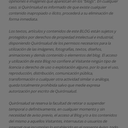
opiniones e imágenes que aparezcan en los "blogs". En cualquier
caso, si Quirónsalud
es informado de que existe cualquier
contenido inapropiado o ilícito, procederá a su eliminación de
forma inmediata.
Los textos, artículos y contenidos de este BLOG están sujetos y
protegidos por derechos de propiedad intelectual e industrial,
disponiendo
Quirónsalud
de los permisos necesarios para la
utilización de las imágenes, fotografías, textos, diseños,
animaciones y demás contenido o elementos del blog. El acceso
y utilización de este Blog no confiere al Visitante ningún tipo de
licencia o derecho de uso o explotación alguno, por lo que el uso,
reproducción, distribución, comunicación pública,
transformación o cualquier otra actividad similar o análoga,
queda totalmente prohibida salvo que medie expresa
autorización por escrito de
Quirónsalud.
Quirónsalud
se reserva la facultad de retirar o suspender
temporal o definitivamente, en cualquier momento y sin
necesidad de aviso previo, el acceso al Blog y/o a los contenidos
del mismo a aquellos Visitantes, internautas o usuarios de
internet que incumplan lo establecido en el presente Aviso, todo