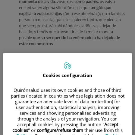
momento de la vida
, vosotros,
como padres
, os vais a
encontrar en alguna situación en la que
tengáis que
explicar a vuestros hijos
cómo ese abuelo/a (u otro familiar,
persona o mascota) que ellos quieren tanto, que piensan
que siempre estarán ahí dándoles cariño, va a dejar de
hacerlo, y tenéis que transmitirle de la mejor manera
posible
que su ser querido ha enfermado o ha dejado de
estar con nosotros
.
Cookies configuration
Quirónsalud uses its own cookies and those of third
parties (located in countries whose legislation does not
guarantee an adequate level of data protection) for
user authentication, statistical analysis, improving
services and showing personalised advertising
through the analysis of your navigation. You can
accept all cookies by pressing the button "
Accept
Todos nosotros ante ciertos eventos dolorosos que
cookies
" or
configure/refuse them
their use from this
ocurren en nuestra vida, vamos a sufrir un
proceso de