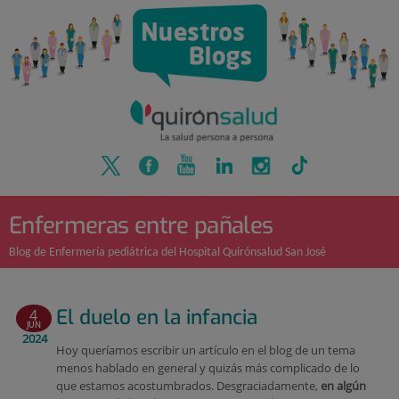
Quirónsalud
Saltar
al
contenido
Enfermeras entre pañales
Blog de Enfermería pediátrica del Hospital Quirónsalud San José
El duelo en la infancia
4
JUN
2024
Hoy queríamos escribir un artículo en el blog de un tema
menos hablado en general y quizás más complicado de lo
que estamos acostumbrados. Desgraciadamente,
en algún