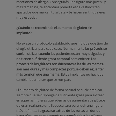
reacciones de alergia.
Conseguirás una figura más juvenil y
más femenina, te encantará ponerte esos vestidos tan
ajustados que marcan tu silueta y te hacen sentir que eres
muy especial.
¿Cuándo se recomienda el aumento de glúteo sin
implante?
No existe un protocolo establecido que indique que tipo de
cirugía utilizar para cada caso. Normalmente
las prótesis se
suelen utilizar cuando las pacientes están muy delgadas y
no tienen suficiente grasa corporal para extraer. Las
prótesis de los glúteos son diferentes a las de las mamas,
son más duras y más compactas porque deben aguantar
más tensión que una mama.
Estos implantes no hay que
cambiarlos a no ser que se rompan.
El aumento de glúteo de forma natural se suele emplear,
siempre que se disponga de suficiente grasa para extraer,
en aquellas mujeres que además de aumentar sus glúteos
quieran realizarse una lipoescultura para lucir una figura
más definida. L
a grasa se extrae de las zonas en donde
haya cúmulos para después ser transferida a los glúteos.