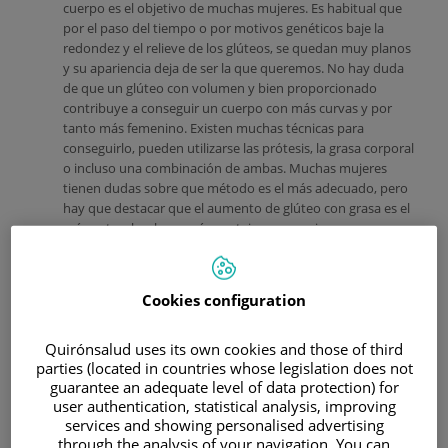
cuerpo es el objetivo de muchas mujeres. Es habitual que
por el paso del tiempo o por motivos genéticos baje la
redondez y el relieve de los glúteos, se quedan muy planos
y su apariencia deja de ser la que queremos. No hay duda
de que un glúteo con volumen y bien proporcionado
contribuye a conseguir un cuerpo con más curvas y por
tanto más femenino. Existen muchas técnicas para
conseguirlo, pueden utilizarse las prótesis, la grasa corporal
o incluso una combinación de ambas. Muchas mujeres
tienen dudas sobre que método es el más adecuado, pero
hay que destacar que el aumento de glúteo con grasa es el
más natural y el que más ventajas proporciona.
Cookies configuration
Quirónsalud uses its own cookies and those of third
parties (located in countries whose legislation does not
guarantee an adequate level of data protection) for
user authentication, statistical analysis, improving
services and showing personalised advertising
through the analysis of your navigation. You can