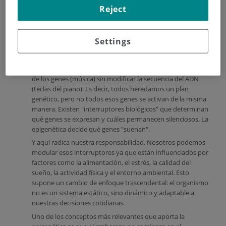
La epigenetica sería el concertista y los genes las notas del
Reject
piano. De la calidad del concertista dependerá el sonido
que emita ese piano. Obviamente no sonará igual si el que
lo toca es un principiante o un pianista de fama mundial.
Settings
Una vez explicado el ejemplo puede resultar más fácil
entender una explicación más "científica". La epigenética (el
pianista) ejecuta los mecanismos que regulan la expresión
de los genes (música) sin modificar la secuencia del ADN
(teclas del piano). Es decir, todos heredamos un plan
genético, pero no todos esos genes se activan de la misma
manera. Existen "interruptores biológicos" que determinan
qué genes se expresan y cuáles permanecen silenciosos. La
epigenética decide qué genes "suenan".
Y aquí radica nuestra responsabilidad. Nosotros podemos
modular esos interruptores ya que están influenciados por
factores como la alimentación, el estrés, la calidad del
sueño, la actividad física y el entorno ambiental. Esto
supone un cambio de enfoque trascendental: el organismo
no es un sistema estático, sino dinámico y adaptable a
nuestras decisiones cotidianas.
Uno de los conceptos más relevantes que aporta la