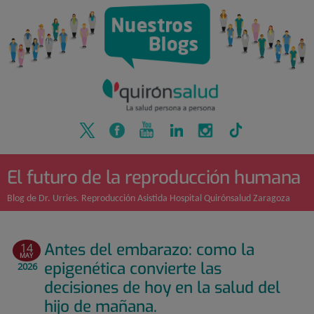
Quirónsalud
Saltar
al
contenido
El futuro de la reproducción humana
Blog de Dr. Urries. Reproducción Asistida Hospital Quirónsalud Zaragoza
Antes del embarazo: como la
14
MAY
epigenética convierte las
2026
decisiones de hoy en la salud del
hijo de mañana.