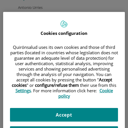
Antonio Urries
Durante décadas, la fertilidad se ha entendido como una
cuestión fundamentalmente biológica: disponer de óvulos
y espermatozoides viables y lograr la fecundación. Sin
embargo, en los últimos años la ciencia ha comenzado a
Cookies configuration
redefinir profundamente esta visión. Hoy sabemos que el
comienzo de la vida no depende únicamente de la genética,
Quirónsalud uses its own cookies and those of third
sino también de factores que actúan antes incluso de la
parties (located in countries whose legislation does not
concepción.
guarantee an adequate level of data protection) for
En este cambio de paradigma, la epigenética se ha
user authentication, statistical analysis, improving
convertido en el eje central. Este campo introduce una idea
services and showing personalised advertising
through the analysis of your navigation. You can
clave: las decisiones y el estilo de vida de los futuros padres
accept all cookies by pressing the button "
Accept
pueden influir en la salud de su hijo antes de que exista el
cookies
" or
configure/refuse them
their use from this
embarazo.
Settings
. For more information click here:
Cookie
Puede resultar complicado entender el significado de lo
policy
que implica la "epigenética".
Pero voy a intentar explicarlo con un ejemplo: imaginemos
una sala de conciertos con un concertista y su piano en el
Accept
centro del escenario. Un piano con todas sus teclas, blancas
y negras.