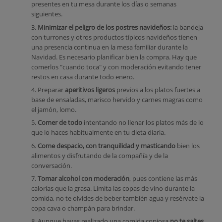
presentes en tu mesa durante los días o semanas
siguientes.
3.
Minimizar el peligro de los postres navideños:
la bandeja
con turrones y otros productos típicos navideños tienen
una presencia continua en la mesa familiar durante la
Navidad. Es necesario planificar bien la compra. Hay que
comerlos "cuando toca" y con moderación evitando tener
restos en casa durante todo enero.
4. Preparar
aperitivos ligeros
previos a los platos fuertes a
base de ensaladas, marisco hervido y carnes magras como
el jamón, lomo.
5.
Comer de todo
intentando no llenar los platos más de lo
que lo haces habitualmente en tu dieta diaria.
6.
Come despacio, con tranquilidad y masticando
bien los
alimentos y disfrutando de la compañía y de la
conversación.
7.
Tomar alcohol con moderación
, pues contiene las más
calorías que la grasa. Limita las copas de vino durante la
comida, no te olvides de beber también agua y resérvate la
copa cava o champán para brindar.
8. Aunque hayas realizado una comida copiosa
no te saltes