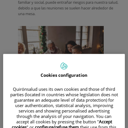
familiar y social, puede entrañar riesgos para nuestra salud,
debido a que las reuniones se suelen hacer alrededor de
una mesa.
Cookies configuration
Quirónsalud uses its own cookies and those of third
parties (located in countries whose legislation does not
La celebración de las navidades se asocia tradicionalmente
guarantee an adequate level of data protection) for
a
comer copiosamente
, lo que provoca, además de la
user authentication, statistical analysis, improving
temida ganancia de peso, un sobreesfuerzo del aparato
services and showing personalised advertising
digestivo, que puede suponer ardor, acidez, pesadez,
through the analysis of your navigation. You can
flatulencia, distensión abdominal con digestiones lentas y
accept all cookies by pressing the button "
Accept
hasta indigestión, que puede provocar diarreas, náuseas y
cookies
" or
configure/refuse them
their use from this