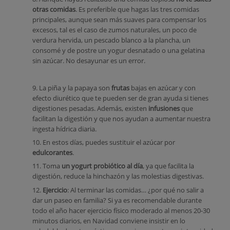
otras comidas
. Es preferible que hagas las tres comidas
principales, aunque sean más suaves para compensar los
excesos, tal es el caso de zumos naturales, un poco de
verdura hervida, un pescado blanco a la plancha, un
consomé y de postre un yogur desnatado o una gelatina
sin azúcar. No desayunar es un error.
9. La piña y la papaya son
frutas
bajas en azúcar y con
efecto diurético que te pueden ser de gran ayuda si tienes
digestiones pesadas. Además, existen
infusiones
que
facilitan la digestión y que nos ayudan a aumentar nuestra
ingesta hídrica diaria.
10. En estos días, puedes sustituir el azúcar por
edulcorantes
.
11. Toma
un
yogurt probiótico al día
, ya que facilita la
digestión, reduce la hinchazón y las molestias digestivas.
12.
Ejercicio
: Al terminar las comidas… ¿por qué no salir a
dar un paseo en familia? Si ya es recomendable durante
todo el año hacer ejercicio físico moderado al menos 20-30
minutos diarios, en Navidad conviene insistir en lo