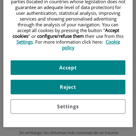
parties (located in countries whose legislation does not
guarantee an adequate level of data protection) for
user authentication, statistical analysis, improving
services and showing personalised advertising
through the analysis of your navigation. You can
accept all cookies by pressing the button "
Accept
cookies
" or
configure/refuse them
their use from this
Settings
. For more information click here:
Cookie
policy
Accept
Reject
Síntomas de una traumatismo facial
Settings
Como se comentaba los traumatismos faciales se pueden
diferenciar en dos tipos, por lo que los síntomas pueden ser
de diferente índole según el tipo que se de en el paciente.
Sin embargo, los síntomas más comunes de un trauma