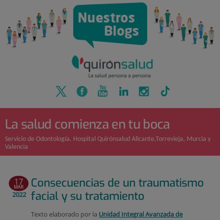
Quirónsalud
Saltar
al
contenido
La salud comienza en tu boca
Servicio de Odontología. Hospital Quirónsalud Alicante,Torrevieja, Murcia y
Valencia
Consecuencias de un traumatismo
17
MAR
facial y su tratamiento
2022
Texto elaborado por la
Unidad Integral Avanzada de