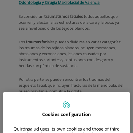
Odontología y Cirugía Maxilofacial de Valencia.
Se consideran
traumatismos faciales t
odos aquellos que
ocurren y afectan a las estructuras de la cara y la boca, ya
sea a nivel óseo o de los tejidos blandos.
Los
traumas faciales
pueden dividirse en varias categorías:
los traumas de los tejidos blandos incluyen moratones,
abrasiones y excoriaciones, lesiones causadas por
instrumentos cortantes y contusiones con desgarro y
heridas con pérdida de sustancia.
Por otra parte, se pueden encontrar los traumas del
esqueleto facial, que incluyen fracturas de la mandíbula, del
hueso maxilar, el pómulo y la órbita.
Cookies configuration
Quirónsalud uses its own cookies and those of third