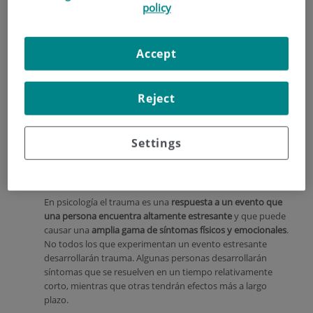
producidos por catástrofes naturales, pero no es una
policy
percepción completamente correcta. Vamos a intentar
precisar algo de esto para poder ayudar a comprender
mejor de qué hablamos cuando decimos trauma.
Accept
¿Qué es un trauma psicológico?
Empecemos con la definición de la RAE, que nos indica que:
Reject
Su raíz griega significa
herida
Se trata de un choque emocional que produce un
Settings
daño duradero en el inconsciente
Entre los sinónimos alude a
choque, impresión,
conmoción, shock
En psicología el trauma es una
respuesta a un evento que
una persona encuentra altamente estresante
y que puede
causar una
amplia gama de síntomas físicos y emocionales
.
No todos los que experimentan un evento estresante
desarrollarán trauma. Algunas personas desarrollarán
síntomas que se resuelven en un tiempo relativamente
corto, mientras que otras tendrán efectos más a largo
plazo.