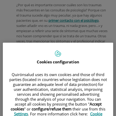
¿Por qué es importante conocer cuáles son los traumas
más frecuentes en las consultas de psicología? Porque con
el trauma sucede algo muy peculiar, ya que hay algunos
pacientes que, en su
primer contacto con el psicólogo
,
suelen añadir «no es un trauma, ni nada grave, pero…» y
empiezan a referir una serie de síntomas que muchas veces
nos hacen comprender que sí se trata de un trauma. Otras
veces, tras mencionar los síntomas y el profesional indicar
que puede tratarse de un trauma, el paciente se sorprenda
sobre las secuelas de haber subestimado su malestar
psíquico durante tanto tiempo.
Cookies configuration
Según
Quirónsalud uses its own cookies and those of third
parties (located in countries whose legislation does not
guarantee an adequate level of data protection) for
user authentication, statistical analysis, improving
services and showing personalised advertising
through the analysis of your navigation. You can
accept all cookies by pressing the button "
Accept
observamos hay una idea común de que el trauma se
cookies
" or
configure/refuse them
their use from this
asocia a eventos de gran magnitud, generalmente
Settings
. For more information click here:
Cookie