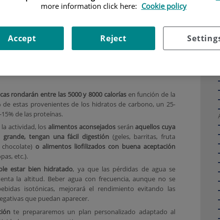
 la falta
more information click here:
Cookie policy
logía.
El
entará
diendo
Accept
Reject
Setting
15% del
lo, se
esta de
ue no sintamos hambre, provocada esta sensación por el mal
cas rondarán entre las 5000 y 8000 calorías
en función de la
% de estas provenientes de los hidratos de carbono, un 25-
-15% de las proteínas.
la actividad, los
alimentos aconsejados
serán
aquellos cuya
 grande, tengan una fácil digestión
(geles, barritas, fruta
, chocolate)
o alimentos liofilizados con buena aceptación
pas, etc.).
ble estar bien hidratado
, ya que las pérdidas de agua se
nta la altitud. Beber agua con frecuencia, aunque no se
ebidas isotónicas, mejorará el rendimiento evitando las
egativas que puedan aparecer.
ción
te prepararemos un plan personalizado adaptado al