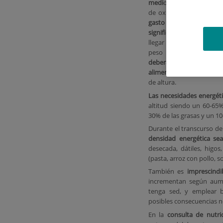
medi
o: la altitud, el frío,
de oxígeno y la climato
gasto calórico aum
significativamente
, pu
llegar a perder un 10-
peso corporal.
Por el
deberá aumentar la ing
alimentos
, incluso aunq
de altura.
Las necesidades energéti
altitud siendo un 60-65
30% de las grasas y un 10
Durante el transcurso de 
densidad energética sea
desecada, dátiles, higos
(pasta, arroz con pollo, so
También es
imprescindi
incrementan según aume
tenga sed, y emplear b
posibles consecuencias n
En la
consulta de nutri