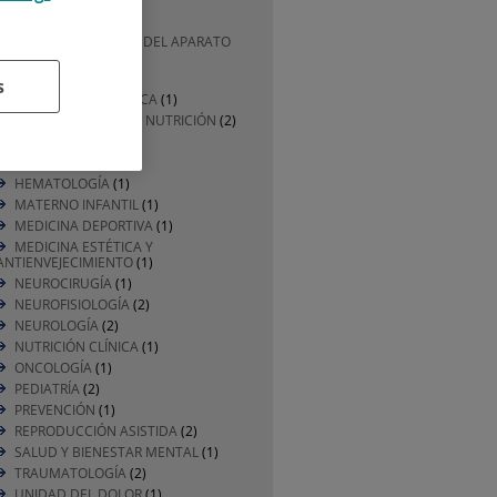
CARDIOLOGÍA
(1)
CIRUGÍA GENERAL Y DEL APARATO
DIGESTIVO
(1)
DERMATOLOGÍA
(1)
s
DIVULGACIÓN MÉDICA
(1)
ENDOCRINOLOGÍA Y NUTRICIÓN
(2)
ENFERMERÍA
(2)
GERIATRÍA
(2)
HEMATOLOGÍA
(1)
MATERNO INFANTIL
(1)
MEDICINA DEPORTIVA
(1)
MEDICINA ESTÉTICA Y
ANTIENVEJECIMIENTO
(1)
NEUROCIRUGÍA
(1)
NEUROFISIOLOGÍA
(2)
NEUROLOGÍA
(2)
NUTRICIÓN CLÍNICA
(1)
ONCOLOGÍA
(1)
PEDIATRÍA
(2)
PREVENCIÓN
(1)
REPRODUCCIÓN ASISTIDA
(2)
SALUD Y BIENESTAR MENTAL
(1)
TRAUMATOLOGÍA
(2)
UNIDAD DEL DOLOR
(1)