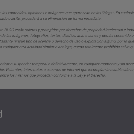
 los contenidos, opiniones e imágenes que aparezcan en los "blogs". En cualquie
iado o ilícito, procederá a su eliminación de forma inmediata.
este BLOG están sujetos y protegidos por derechos de propiedad intelectual e indu
n de las imágenes, fotografías, textos, diseños, animaciones y demás contenido o
Visitante ningún tipo de licencia o derecho de uso o explotación alguno, por lo que
 cualquier otra actividad similar o análoga, queda totalmente prohibida salvo 
retirar o suspender temporal o definitivamente, en cualquier momento y sin neces
os Visitantes, internautas o usuarios de internet que incumplan lo establecido en 
s contra los mismos que procedan conforme a la Ley y al Derecho.