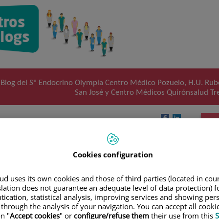
Blog del Sº Endocrino Olympia Centro Médico Pozuelo, H.U. Rub
San José y Centro Médicos Quirónsalud Tr
ión en deportes de alta
Cookies configuration
d uses its own cookies and those of third parties (located in co
, como
slation does not guarantee an adequate level of data protection) f
randes
tication, statistical analysis, improving services and showing per
n debe
 through the analysis of your navigation. You can accept all cooki
nes del
n "
Accept cookies
" or
configure/refuse them
their use from this
S