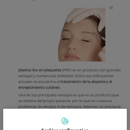
El
plasma rico en plaquetas
(PRP) es un producto con grandes
ventajas y numerosas utilidades. Entre sus indicaciones
actuales se encuentra el
tratamiento de la alopecia y el
envejecimiento cutáneo
.
U
na de sus principales ventajas es que es un producto que
se obtiene del propio paciente, por lo que no ocasiona
problemas de alergias ni de rechazos. Además, no precisa la
realización de pruebas previas, sólo la valoración
dermatológica del paciente (historia clínica y exploración
física con toma de imágenes clínicas).