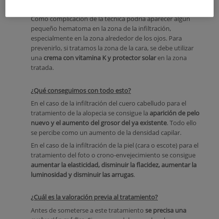
que dan consistencia a la piel.
Como complicación de la técnica podría aparecer algún
pequeño hematoma en la zona de la infiltración,
especialmente en la zona alrededor de los ojos. Para
prevenirlo, si tratamos la zona de la cara, se debe utilizar
una
crema con vitamina K y protector solar
en la zona
tratada.
¿Qué conseguimos con todo esto?
En el caso de la infiltración del cuero cabelludo para el
tratamiento de la alopecia se consigue la
aparición de pelo
nuevo y el aumento del grosor del ya existente
. Todo ello
se percibe como un aumento de la densidad capilar.
En el caso de la infiltración de la piel (cara o escote) para el
tratamiento del foto o crono-envejecimiento se consigue
aumentar la elasticidad, disminuir la flacidez, aumentar la
luminosidad y disminuir las arrugas
.
¿Cuál es la valoración previa al tratamiento?
Antes de someterse a este tratamiento
se precisa una