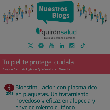
Quirónsalud
Saltar
al
contenido
Tu piel te protege, cuídala
Blog de Dermatología de Quirónsalud en Tenerife
Bioestimulación con plasma rico
4
DIC
en plaquetas. Un tratamiento
2013
novedoso y eficaz en alopecia y
envejecimiento cutáneo