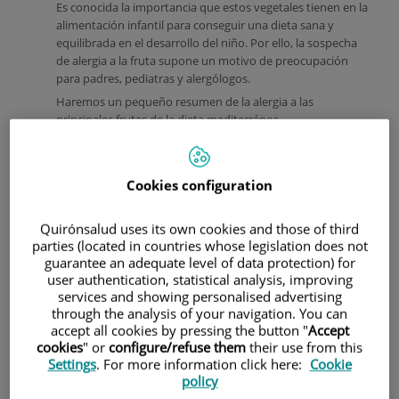
Es conocida la importancia que estos vegetales tienen en la
alimentación infantil para conseguir una dieta sana y
equilibrada en el desarrollo del niño. Por ello, la sospecha
de alergia a la fruta supone un motivo de preocupación
para padres, pediatras y alergólogos.
Haremos un pequeño resumen de la alergia a las
principales frutas de la dieta mediterránea.
Cookies configuration
Quirónsalud uses its own cookies and those of third
parties (located in countries whose legislation does not
guarantee an adequate level of data protection) for
user authentication, statistical analysis, improving
services and showing personalised advertising
Rosáceas
through the analysis of your navigation. You can
A esta familia pertenecen un gran número de frutas que
accept all cookies by pressing the button "
Accept
cookies
" or
configure/refuse them
their use from this
comemos habitualmente:
Prunoideas
(melocotón,
Settings
. For more information click here:
Cookie
albaricoque , nectarina , ciruela , cereza, paraguaya);
policy
Pomoideas
(manzana, pera); frambuesa, fresa, zarzamora,