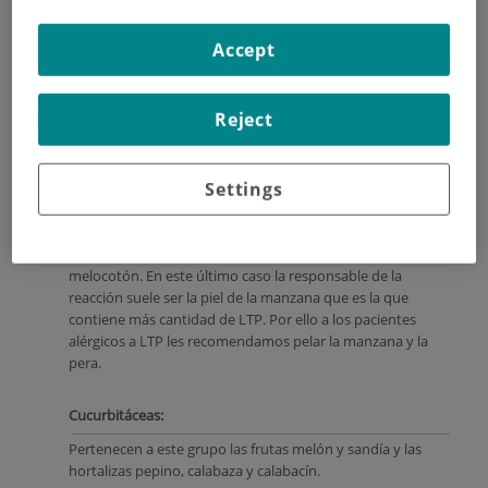
níspero…
El
melocotón
es el que con más frecuencia produce alergia
Accept
tanto al contacto con su piel como al comerlo.
En una
entrada anterior de este blog
os hablamos específicamente
de la alergia a esta fruta y a su principal proteína alergénica
la
"LTP"
(proteína trasportadora de lípidos). Como ya os
Reject
dijimos, ésta es la responsable de las reacciones alérgicas
severas que produce el melocotón y sus variedades.
Settings
La segunda rosácea más importante como causa de alergia
es la
manzana
. Puede producir síntomas leves consistentes
en picor de boca y faringe, lo que denominamos
Síndrome
de Alergia Oral
o reacciones severas similares a la alergia al
melocotón. En este último caso la responsable de la
reacción suele ser la piel de la manzana que es la que
contiene más cantidad de LTP. Por ello a los pacientes
alérgicos a LTP les recomendamos pelar la manzana y la
pera.
Cucurbitáceas:
Pertenecen a este grupo las frutas melón y sandía y las
hortalizas pepino, calabaza y calabacín.