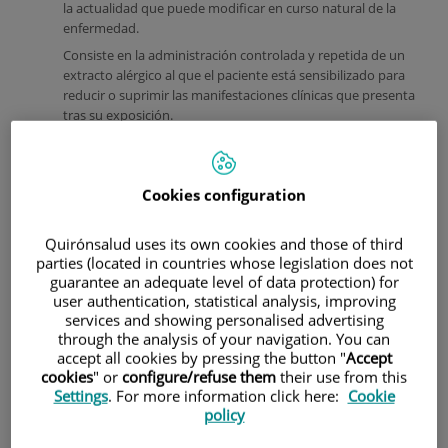
la actualidad que puede modificar en curso natural de la
enfermedad.
Consiste en la administración controlada y repetida de un
extracto alérgico al que el paciente está sensibilizado para
reducir o suprimir las manifestaciones clínicas que presenta
tras su exposición.
Cookies configuration
Quirónsalud uses its own cookies and those of third
parties (located in countries whose legislation does not
guarantee an adequate level of data protection) for
user authentication, statistical analysis, improving
services and showing personalised advertising
through the analysis of your navigation. You can
accept all cookies by pressing the button "
Accept
cookies
" or
configure/refuse them
their use from this
La composición de cada vacuna se realiza de forma
Settings
. For more information click here:
Cookie
individualizada para cada paciente según su alergia y la
policy
clínica presentada, y son los laboratorios especializados los
que se encargan de su fabricación.