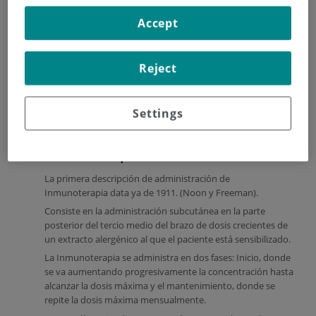
Podemos vacunar hoy en día de pólenes, ácaros del polvo,
Accept
hongos, animales e himenopteros (avispa o abeja).
Normalmente las vacunas se administran a partir de los 5
años de edad y se administran durante un periodo de 3-5
Reject
años.
Settings
Que tipos de vacunas existen actualmente:
Inmunoterapia subcutánea
:
La primera descripción de administración de
Inmunoterapia data ya de 1911. (Noon y Freeman).
Consiste en la administración subcutánea en la parte
posterior del tercio medio del brazo de dosis crecientes de
un extracto alergénico al que el paciente está sensibilizado.
La Inmunoterapia se administra en dos fases: Inicio, donde
se va aumentando progresivamente la concentración hasta
alcanzar la dosis máxima y el mantenimiento, donde se
repite la dosis máxima mensualmente.