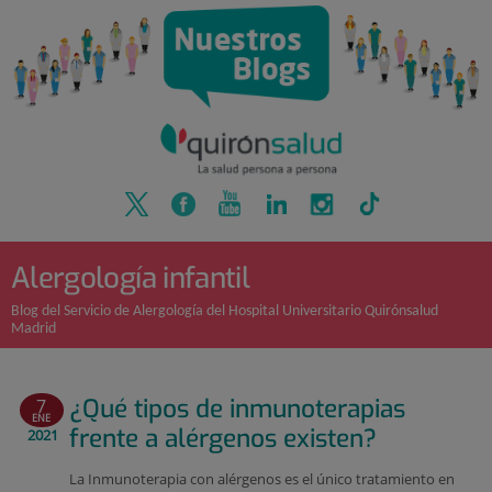
Quirónsalud
Saltar
al
contenido
Alergología infantil
Blog del Servicio de Alergología del Hospital Universitario Quirónsalud
Madrid
¿Qué tipos de inmunoterapias
7
ENE
frente a alérgenos existen?
2021
La Inmunoterapia con alérgenos es el único tratamiento en