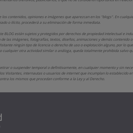
 los contenidos, opiniones e imágenes que aparezcan en los "blogs". En cualquie
iado o ilícito, procederá a su eliminación de forma inmediata.
este BLOG están sujetos y protegidos por derechos de propiedad intelectual e indu
n de las imágenes, fotografías, textos, diseños, animaciones y demás contenido o
Visitante ningún tipo de licencia o derecho de uso o explotación alguno, por lo que
 cualquier otra actividad similar o análoga, queda totalmente prohibida salvo 
retirar o suspender temporal o definitivamente, en cualquier momento y sin neces
os Visitantes, internautas o usuarios de internet que incumplan lo establecido en 
s contra los mismos que procedan conforme a la Ley y al Derecho.