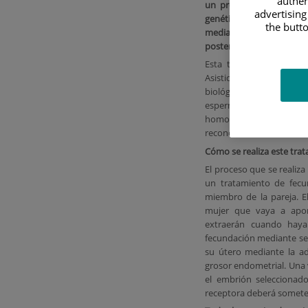
authen
un procedimiento muy s
advertising
genético a través de s
the butto
mediante transferencia
posterior embarazo.
Esta técnica es fruto d
Asistida, desde el año 
biológicas del niño na
espermatozoides,
es a
homoparental, formada po
reconoce la maternidad 
Cómo se realiza este tra
El proceso que se realiza
un tratamiento de fecu
miembro de la pareja. E
mujer que vaya a aport
extraerán cuando hay
fecundación mediante se
su útero mediante la ad
grosor endometrial. Una v
el embrión seleccionad
receptora deberá someter