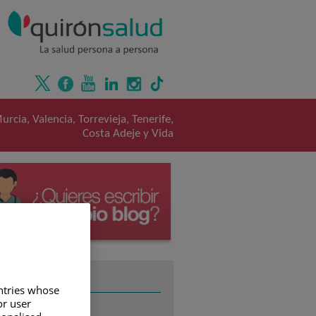
rcia, Valencia, Torrevieja, Tenerife,
Costa Adeje y Vida
TEMAS
untries whose
or user
ALERGOLOGÍA
(2)