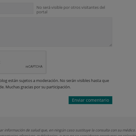
No será visible por otros visitantes del
portal
blog están sujetos a moderación. No serán visibles hasta que
de. Muchas gracias por su participación.
nar información de salud que, en ningún caso sustituye la consulta con su médico.
mentarios ofensivos, publicitarios, o que no se consideren oportunos en relación