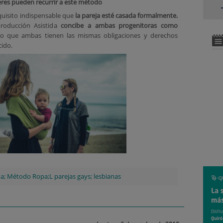
eres pueden recurrir a este método
equisito indispensable que
la pareja esté casada formalmente.
roducción Asistida
concibe a ambas progenitoras como
lo que ambas tienen las mismas obligaciones y derechos
cido.
da; Método Ropa;L parejas gays; lesbianas