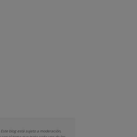
 Este blog está sujeto a moderación,
 con el tema que trata cada uno de los