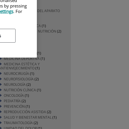
sonalised
CARDIOLOGÍA
(1)
es by pressing
CIRUGÍA GENERAL Y DEL APARATO
ettings
. For
DIGESTIVO
(1)
DERMATOLOGÍA
(1)
DIVULGACIÓN MÉDICA
(1)
ENDOCRINOLOGÍA Y NUTRICIÓN
(2)
s
ENFERMERÍA
(2)
GERIATRÍA
(2)
HEMATOLOGÍA
(1)
MATERNO INFANTIL
(1)
MEDICINA DEPORTIVA
(1)
MEDICINA ESTÉTICA Y
ANTIENVEJECIMIENTO
(1)
NEUROCIRUGÍA
(1)
NEUROFISIOLOGÍA
(2)
NEUROLOGÍA
(2)
NUTRICIÓN CLÍNICA
(1)
ONCOLOGÍA
(1)
PEDIATRÍA
(2)
PREVENCIÓN
(1)
REPRODUCCIÓN ASISTIDA
(2)
SALUD Y BIENESTAR MENTAL
(1)
TRAUMATOLOGÍA
(2)
UNIDAD DEL DOLOR
(1)