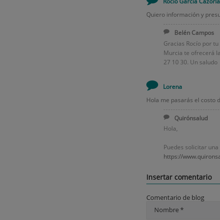
Rocío García Cazorla
Quiero información y presu
Belén Campos
Gracias Rocío por t
Murcia te ofrecerá l
27 10 30. Un saludo
Lorena
Hola me pasarás el costo d
Quirónsalud
Hola,
Puedes solicitar una
https://www.quironsa
Insertar comentario
Comentario de blog
Nombre *