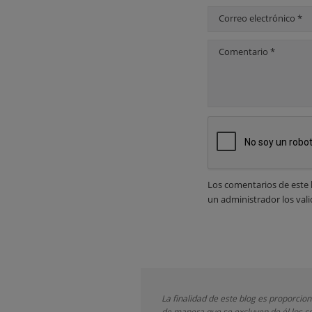
Correo electrónico *
Comentario *
Los comentarios de este 
un administrador los vali
La finalidad de este blog es proporcio
de manera que se excluyen de él los co