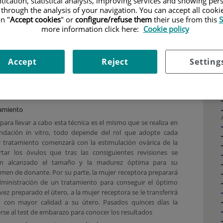
tication, statistical analysis, improving services and showing per
encillo en el que una de las mujeres aporta el material
 through the analysis of your navigation. You can accept all cooki
us óvulos fecundados con semen donante y la otra recibe
n "
Accept cookies
" or
configure/refuse them
their use from this
S
 ese óvulo fecundado a su útero para su implantación y
more information click here:
Cookie policy
e la excepción legal recogida en la Ley de Reproducción
2006 donde se reconoce que ambas mujeres son progenitoras
Accept
Reject
Setting
cido. La
donación de gametos
, ya sea de óvulos o de
nónima por ley en España
y en el caso de una pareja
r dos mujeres, la donación deja de ser anónima, así que se
de ambas.
tamiento
 para llevar a cabo esta técnica es el mismo que se realiza en
ndación in vitro, todo depende del rol que adopte cada
l tratamiento comenzará con la estimulación ovárica de la
ar los óvulos que tras las consiguientes revisiones se
an alcanzado el tamaño y la madurez óptima para su
men de donante. Por su parte, la mujer receptora preparará
ministración de un tratamiento para conseguir el óptimo
ez preparado el útero, a la mujer receptora se le transferirá
o con mayor calidad a su útero. Pasados quinces días la
se al test de embarazo para conocer los resultados