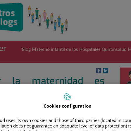
er
Blog Materno infantil de los Hospitales Quirónsalud Mu
ir la maternidad es
racias al método ROPA
Cookies configuration
ión de ovocitos de la pareja) es un tipo tratamiento de
l una pareja de mujeres puede compartir la maternidad.
d uses its own cookies and those of third parties (located in co
slation does not guarantee an adequate level of data protection) f
dos mujeres madres del mismo hijo? En realidad se trata de