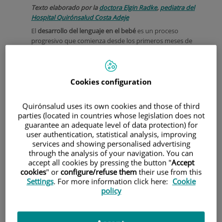
Texto elaborado por la
doctora Elgin Radke
,
pediatra del
Hospital Quirónsalud Costa Adeje
El
desarrollo del lenguaje en el bebé
es un proceso
progresivo que comienza desde los primeros meses de
vida, mucho antes de que el niño pronuncie sus primeras
palabras. Aunque cada pequeño tiene su propio ritmo,
conocer las etapas habituales puede ayudar a las familias a
entender su evolución y detectar posibles señales de alerta.
Cookies configuration
Quirónsalud uses its own cookies and those of third
parties (located in countries whose legislation does not
guarantee an adequate level of data protection) for
user authentication, statistical analysis, improving
services and showing personalised advertising
through the analysis of your navigation. You can
accept all cookies by pressing the button "
Accept
cookies
" or
configure/refuse them
their use from this
Settings
. For more information click here:
Cookie
policy
¿Cómo empieza el desarrollo del