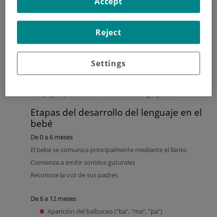
Accept
lenguaje?
El
desarrollo del lenguaje en el bebé
no se limita al
Reject
momento en el que empieza a hablar. Desde el nacimiento,
los bebés son capaces de escuchar, reconocer voces y
responder a estímulos sonoros.
Settings
Durante los primeros meses, el llanto y los gestos
constituyen sus principales formas de comunicación. Poco
a poco, estos sonidos evolucionan hacia vocalizaciones más
complejas que sentarán las bases del lenguaje oral.
Etapas del desarrollo del lenguaje en el
bebé
De 0 a 6 meses
El bebé se comunica principalmente mediante el llanto
Comienza a emitir sonidos guturales
Reconoce la voz de sus padres
De 6 a 12 meses
Aparición del balbuceo ("ba", "ma", "pa")