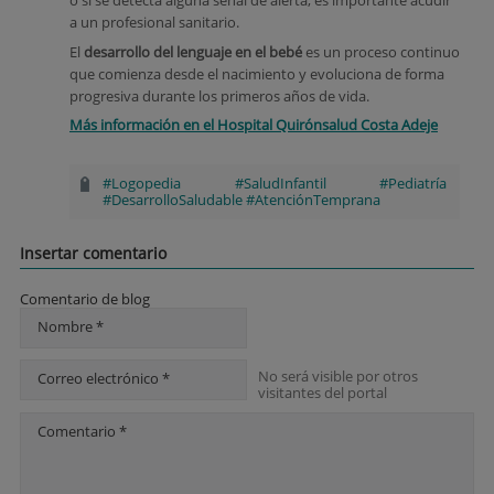
o si se detecta alguna señal de alerta, es importante acudir
a un profesional sanitario.
El
desarrollo del lenguaje en el bebé
es un proceso continuo
que comienza desde el nacimiento y evoluciona de forma
progresiva durante los primeros años de vida.
Más información en el Hospital Quirónsalud Costa Adeje
#Logopedia #SaludInfantil #Pediatría
#DesarrolloSaludable #AtenciónTemprana
Insertar comentario
Comentario de blog
Nombre *
No será visible por otros
Correo electrónico *
visitantes del portal
Comentario *