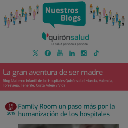
Quirónsalud
Saltar
al
contenido
La gran aventura de ser madre
Blog Materno infantil de los Hospitales Quirónsalud Murcia, Valencia,
Torrevieja, Tenerife, Costa Adeje y Vida
Family Room un paso más por la
19
SEP
humanización de los hospitales
2019