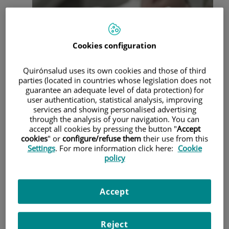
Cookies configuration
Quirónsalud uses its own cookies and those of third
parties (located in countries whose legislation does not
guarantee an adequate level of data protection) for
user authentication, statistical analysis, improving
services and showing personalised advertising
through the analysis of your navigation. You can
El mejor lugar para que esté un niño hospitalizado es en
accept all cookies by pressing the button "
Accept
compañía de sus padres, especialmente si es recién nacido
cookies
" or
configure/refuse them
their use from this
o lactante pequeño. En estos casos, el alojamiento
Settings
. For more information click here:
Cookie
conjunto veinticuatro horas al día favorece el
policy
establecimiento del vínculo y resulta fundamental para
conseguir una lactancia exitosa y feliz.
Sin embargo, algunas veces los recién nacidos requieren
Accept
atención médica y vigilancia constante, lo que dificulta la
posibilidad de permanecer en la habitación junto a su
madre. En el Hospital Quirónsalud Valencia existe para los
Reject
padres la posibilidad de acceso a la Unidad de Cuidados