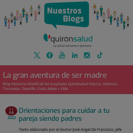
Quirónsalud
Saltar
al
contenido
La gran aventura de ser madre
Blog Materno infantil de los Hospitales Quirónsalud Murcia, Valencia,
Torrevieja, Tenerife, Costa Adeje y Vida
Orientaciones para cuidar a tu
11
FEB
pareja siendo padres
2022
Texto elaborado por el doctor José Angel De Francisco, jefe