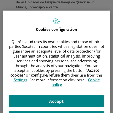
de las Unidades de Terapia de Pareja de Quirónsalud
Murcia, Torrevieja y alicante
El día 14 de Febrero, celebramos el amor romántico en la
pareja, es un tipo de amor aún no consolidado y que debe
ir adquiriendo madurez.
Cookies configuration
La vida misma pone a la pareja frente a situaciones nuevas
que ponen a prueba su capacidad de gestión, de
aceptación, de entrega y de trabajo común. Nos referimos a
Quirónsalud uses its own cookies and those of third
la llegada del hijo. Una de las quejas que más nos traen a
parties (located in countries whose legislation does not
guarantee an adequate level of data protection) for
consulta es que no tienen apenas tiempo ni para el sexo, ni
user authentication, statistical analysis, improving
para el romanticismo, pues la situación les desborda.
services and showing personalised advertising
Sienten que no tienen vida privada y todo gira en torno al
through the analysis of your navigation. You can
bebé; a veces terminan tan cansados que apenas les
accept all cookies by pressing the button "
Accept
quedan energía como para tener relaciones al final del día.
cookies
" or
configure/refuse them
their use from this
Settings
. For more information click here:
Cookie
policy
Accept