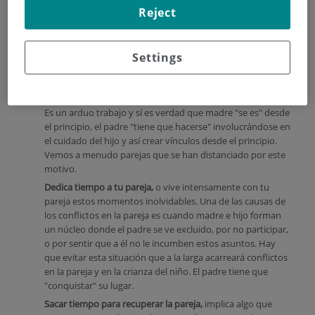
Reject
Settings
Es un arduo trabajo y sí es verdad que madre "se es" desde
el principio, el padre "tiene que hacerse" involucrándose en
el cuidado del hijo y así crear vínculos desde el principio.
Vemos a menudo parejas que se han distanciado por este
motivo.
Dedica tiempo a tu pareja,
o vive intensamente con tu
pareja estos momentos inolvidables. Una de las causas de
los conflictos en la pareja es cuando madre e hijo forman
un núcleo donde el padre se ve excluido, por no participar,
o por sentir que a él no le incumben estos asuntos. Hay
que evitar esta situación que a la larga acarreará conflictos
en la pareja y en la crianza del niño. El padre tiene que
"conquistar" su lugar.
Sacar tiempo para recuperar la pareja,
implica algo que