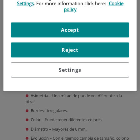
Settings
. For more information click here:
Cookie
presentar melanoma.
policy
Piel blanca.
Pelo rubio o rojo.
Accept
Ojos azules.
Presencia de más de 50 lunares melanocíticos
grandes.
Reject
Presencia de lunares melanocíticos atípicos.
¿Cuáles son los
síntomas
que se presentan?
Settings
Usualmente
parece una verruga de color negro o marrón
.
Pero tienen
características anormales
que se pueden
valorar.
A
simetría – Una mitad de puede ver diferente a la
otra.
B
ordes –Irregulares.
C
olor – Puede tener diferentes colores.
D
iámetro – Mayores de 6 mm.
E
volución – Con el tiempo cambia de tamaño, color o