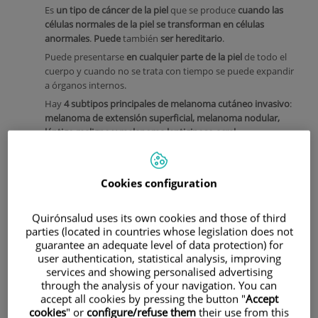
Es
un tipo de cáncer de la piel
que se produce
cuando las
células normales de la piel se transforman en células
anormales
.
Puede
también
ser hereditario
.
Puede presentarse
en cualquier parte de la piel
de todo el
cuerpo y cuando no se trata con tiempo se puede expandir
a órganos internos.
Hay
4 subtipos principales de melanoma cutáneo invasivo
:
melanoma de extensión superficial, melanoma nodular,
léntigo maligno y melanoma lentiginoso acral
.
Cookies configuration
Quirónsalud uses its own cookies and those of third
parties (located in countries whose legislation does not
guarantee an adequate level of data protection) for
user authentication, statistical analysis, improving
services and showing personalised advertising
through the analysis of your navigation. You can
accept all cookies by pressing the button "
Accept
cookies
" or
configure/refuse them
their use from this
Hay
factores de riesgo
que pueden asociarse para