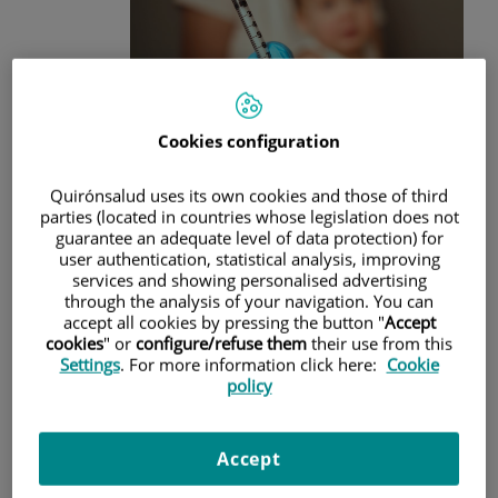
Cookies configuration
Quirónsalud uses its own cookies and those of third
tiempo que en consulta estamos viendo algo que,
parties (located in countries whose legislation does not
sinceramente, nos preocupa mucho. En artículos anteriores
guarantee an adequate level of data protection) for
os hemos hablado de la
importancia de las vacunas
, de los
user authentication, statistical analysis, improving
calendarios vacunales y de sus posibles efectos adversos,
services and showing personalised advertising
pero, últimamente,
cada vez son más las familias que
through the analysis of your navigation. You can
acuden con dudas, miedos o incluso con una decisión clara
accept all cookies by pressing the button "
Accept
de no vacunar a sus hijos de algunas enfermedades
. En el
cookies
" or
configure/refuse them
their use from this
post de hoy, queremos acompañaros en esas dudas,
Settings
. For more information click here:
Cookie
resolver algunas de las preguntas más frecuentes y
policy
ayudaros a tomar decisiones desde la información y no
desde el miedo.
Las vacunas son una forma de "entrenar" a nuestro cuerpo
.
Accept
No son otra cosa que una preparación para que, si algún
día nos encontramos con una enfermedad, nuestro