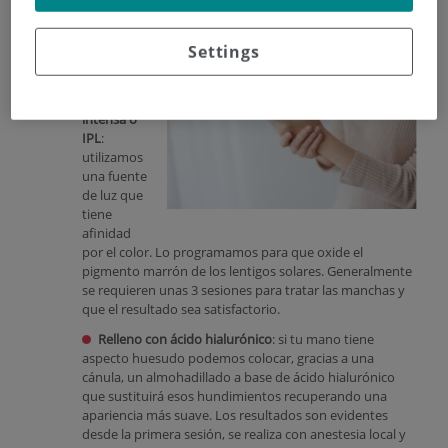
las manos en nuestra consulta
El
Settings
primero es
la
luz
pulsada
intensa o
IPL
:
utilizamos
una fuente
de luz que
tiene
afinidad
por el color. Lo programamos para que oxide el
pigmento marrón de los lentigos solares. Generalmente
se requieren unas 3 sesiones para tratar las manchas y
que el resultado sea satisfactorio.
Relleno con ácido hialurónico
: si tu mano tiene
aspecto huesudo podemos colocar, gracias a una
cánula, un almohadillado a base de ácido hialurónico
que sustituirá esos hundimientos recuperando una
apariencia más suave. Los resultados son evidentes
desde la primera sesión, se realiza con anestesia local y