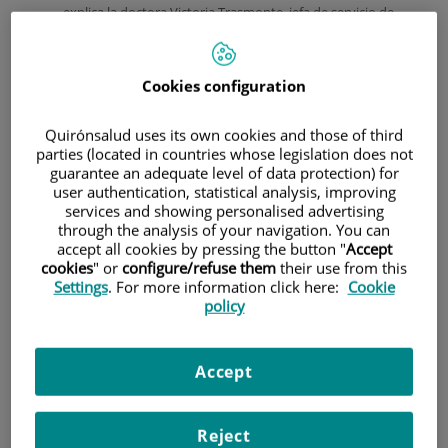
explica la doctora Victoria Trasmonte, jefa de servicio de
Medicina Estética de la Fundación Jiménez Díaz (Madrid).
Mira tus
manos, fíjate
Cookies configuration
en ellas, si te
recuerdan a
Quirónsalud uses its own cookies and those of third
las de tu
parties (located in countries whose legislation does not
madre o tu
guarantee an adequate level of data protection) for
abuela te
user authentication, statistical analysis, improving
darán una
services and showing personalised advertising
pista de cómo
through the analysis of your navigation. You can
está
accept all cookies by pressing the button "
Accept
envejeciendo tu piel. A pesar de la gran exposición que
cookies
" or
configure/refuse them
their use from this
sufren al sol, a los productos detergentes o al frío entre
Settings
. For more information click here:
Cookie
otros, no les prestamos tanto cuidado como precisan y eso
policy
hace que la pérdida de elasticidad, vitalidad y las manchas
hagan evidente tu edad en una de las zonas más visibles
del cuerpo. Por norma general estos signos comienzan a
Accept
preocupar a partir de los 40-50 años, el rejuvenecimiento de
las manos contrarrestará estos signos proporcionando una
apariencia más juvenil.
Reject
Los tres tratamientos más demandados para rejuvenecer