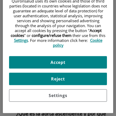
Quirónsalud uses its own cookies and those of third
parties (located in countries whose legislation does not
guarantee an adequate level of data protection) for
user authentication, statistical analysis, improving
services and showing personalised advertising
through the analysis of your navigation. You can
accept all cookies by pressing the button "
Accept
La palabra aneurisma ya es conocida por el público en
cookies
" or
configure/refuse them
their use from this
general como una patología que implica un riesgo vital
Settings
. For more information click here:
Cookie
importante. Por ello la patología aortica requiere unos
policy
adecuados medios diagnósticos que permitan identificarla
y cuantificarla para determinar el momento oportuno de
su tratamiento.
Accept
Gracias a los avances en cirugía cardiovascular, estas
intervenciones son hoy más seguras y eficaces, con
mejores resultados y una recuperación más controlada y lo
Reject
que es mas importante sirven para evitar un número
considerable de fallecimientos cuando ocurre alguna
complicación.
Settings
Anatómicamente la aorta se subdivide en varias regiones
con implicaciones diagnósticas y terapéuticas diferentes.
¿Qué es la aorta ascendente y por qué