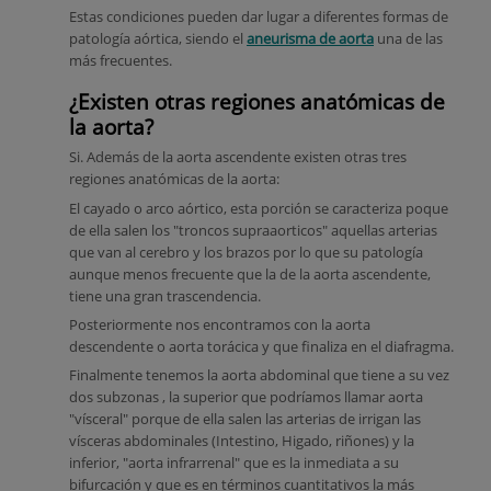
Estas condiciones pueden dar lugar a diferentes formas de
patología aórtica, siendo el
aneurisma de aorta
una de las
más frecuentes.
¿Existen otras regiones anatómicas de
la aorta?
Si. Además de la aorta ascendente existen otras tres
regiones anatómicas de la aorta:
El cayado o arco aórtico, esta porción se caracteriza poque
de ella salen los "troncos supraaorticos" aquellas arterias
que van al cerebro y los brazos por lo que su patología
aunque menos frecuente que la de la aorta ascendente,
tiene una gran trascendencia.
Posteriormente nos encontramos con la aorta
descendente o aorta torácica y que finaliza en el diafragma.
Finalmente tenemos la aorta abdominal que tiene a su vez
dos subzonas , la superior que podríamos llamar aorta
"vísceral" porque de ella salen las arterias de irrigan las
vísceras abdominales (Intestino, Higado, riñones) y la
inferior, "aorta infrarrenal" que es la inmediata a su
bifurcación y que es en términos cuantitativos la más