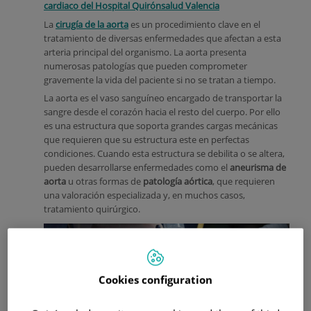
cardiaco del Hospital Quirónsalud Valencia
La
cirugía de la aorta
es un procedimiento clave en el
tratamiento de diversas enfermedades que afectan a esta
arteria principal del organismo. La aorta presenta
numerosas patologías que pueden comprometer
gravemente la vida del paciente si no se tratan a tiempo.
La aorta es el vaso sanguíneo encargado de transportar la
sangre desde el corazón hacia el resto del cuerpo. Por ello
es una estructura que soporta grandes cargas mecánicas
que requieren que su estructura este en perfectas
condiciones. Cuando esta estructura se debilita o se altera,
pueden desarrollarse enfermedades como el
aneurisma de
aorta
u otras formas de
patología aórtica
, que requieren
una valoración especializada y, en muchos casos,
tratamiento quirúrgico.
Cookies configuration