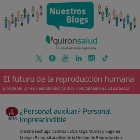
Quirónsalud
Saltar
al
contenido
El futuro de la reproducción humana
Blog de Dr. Urries. Reproducción Asistida Hospital Quirónsalud Zaragoza
¿Personal auxiliar? Personal
8
ENE
imprescindible
2018
Cristina Lechuga, Cristina Lafoz, Olga Murcia y Eugenia
Mainar. Personal auxiliar de la Unidad de Reproducción