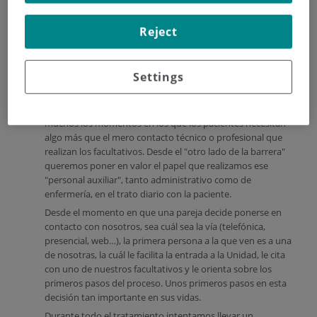
Reject
Settings
A lo largo de un tratamiento de Reproducción Asistida, son
muchos los momentos en los que los pacientes necesitan
algo más que el mero contacto técnico o profesional que
realizan los facultativos. Desde el "otro lado de la barrera"
queremos poner en valor el papel que realizamos ese
"personal auxiliar", tanto administrativo como de
enfermería, en el trato diario con la paciente.
Desde el momento en que una pareja decide ponerse en
contacto con nosotros, sea cuál sea la vía (telefónica,
presencial, web…), la primera persona a la que ven es a una
de nosotras, la cuál le facilita la entrada a la Unidad, le cita
con uno de nuestros facultativos y le orienta sobre los
primeros pasos del proceso. Unos primeros pasos en esta
decisión tan importante en sus vidas.
Durante todo el tratamiento intentamos llevar un