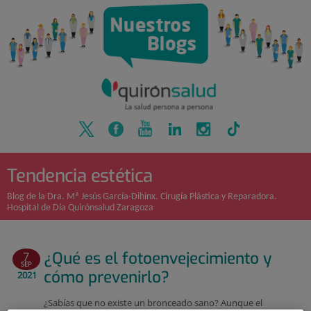
Quirónsalud
Saltar
al
contenido
Tendencia estética
Blog de la Dra. Mª Jesús García-Dihinx. Cirugía Plástica y Reparadora.
Hospital de Día Quirónsalud Zaragoza
¿Qué es el fotoenvejecimiento y
7
SEP
cómo prevenirlo?
2021
¿Sabías que no existe un bronceado sano? Aunque el