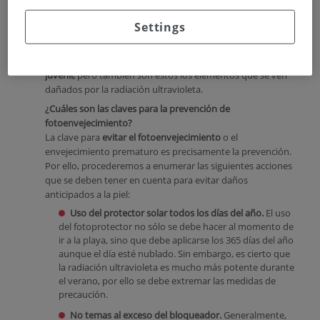
De estas tres capas, la dermis es una de las más
Settings
importantes, ya que contiene el colágeno, la elastina y otras
fibras que forman la estructura de lo que conocemos como
piel. Por tanto, son las que proveen un
aspecto terso y
juvenil,
pero también son estos los elementos que se ven
dañados por la radiación ultravioleta.
¿Cuáles son las claves para la prevención de
fotoenvejecimiento?
La clave para
evitar el fotoenvejecimiento
o el
envejecimiento prematuro es precisamente la prevención.
Por ello, procederemos a enumerar las siguientes acciones
que se deben tener en cuenta para evitar daños
anticipados a la piel:
Uso del protector solar todos los días del año.
El uso
del fotoprotector no sólo se debe hacer al momento de
ir a la playa, sino que debe aplicarse los 365 días del año
aunque el día esté nublado. Sin embargo, es cierto que
la radiación ultravioleta es mucho más potente durante
el verano, por ello se debe extremar las medidas de
precaución.
No temas al exceso del bloqueador.
Generalmente,