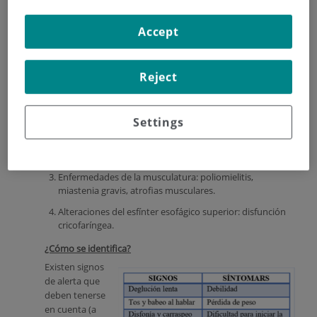
¿Por qué se produce la disfagia?
Las causas de la disfagia son múltiples. Se pueden agrupar
Accept
en dos grandes grupos: alteraciones estructurales y
enfermedades neuromusculares, las cuales ocurren en una
proporción aproximada del 20 y 80% de los casos,
Reject
respectivamente.
Enfermedades del Sistema Nervioso Central: Ictus,
Demencia, Enfermedad de Parkinson, Esclerosis
Settings
múltiple, Poliomielitis.
Enfermedades aisladas de los nervios craneales: parálisis
del nervio laríngeo, neuralgia del nervio glosofaríngeo.
Enfermedades de la musculatura: poliomielitis,
miastenia gravis, atrofias musculares.
Alteraciones del esfínter esofágico superior: disfunción
cricofaríngea.
¿Cómo se identifica?
Existen signos
de alerta que
deben tenerse
en cuenta (a