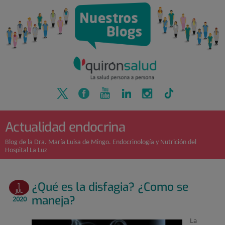
Quirónsalud
Saltar
al
contenido
Actualidad endocrina
Blog de la Dra. María Luisa de Mingo. Endocrinología y Nutrición del
Hospital La Luz
¿Qué es la disfagia? ¿Como se
1
JUL
maneja?
2020
La