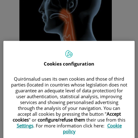
Cookies configuration
disfagia es la dificultad para la deglución ocasionada por
Quirónsalud uses its own cookies and those of third
alteraciones estructurales o funcionales que provocan una
parties (located in countries whose legislation does not
debilitamiento de la musculatura, ora, faríngea o laríngea.
guarantee an adequate level of data protection) for
¿CÓMO ES DE FRECUENTE?
user authentication, statistical analysis, improving
services and showing personalised advertising
El 15% de las personas mayores de 65 años lo padecen.
through the analysis of your navigation. You can
El 40% de ancianos que viven en residencias los sufren.
accept all cookies by pressing the button "
Accept
Hasta el 47% de personas que han sufrido un accidente
cookies
" or
configure/refuse them
their use from this
cerebrovascular (ictus), padecen disfagia en algún
Settings
. For more information click here:
Cookie
momento de su enfermedad.
policy