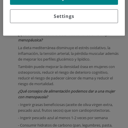
generar cambios en los hábitos de alimentación y actividad
física favoreciendo la ganancia ponderal.
Settings
Para conseguir que el impacto sobre la masa ósea, la masa
magra, el peso y el riesgo cardiovascular en general, es
importante tener una alimentación adecuada.
¿Qué beneficios tiene la dieta mediterránea en la mujer
menopáusica?
La dieta mediterránea disminuye el estrés oxidativo, la
inflamación, la tensión arterial, la pérdida muscular además
de mejorar los perfiles glucémico y lipídico.
También puede mejorar la densidad ósea en mujeres con
osteoporosis, reducir el riesgo de deterioro cognitivo,
reducir el riesgo de padecer cáncer de mama y reducir el
riesgo de mortalidad.
¿Qué consejos de alimentación podemos dar a una mujer
con menopausia?
- Ingerir grasas beneficiosas (aceite de oliva virgen extra,
pescado azul, frutos secos) que son cardioprotectoras.
- Ingerir pescado azul al menos 1-2 veces por semana
- Consumir hidratos de carbono (pan, legumbres, pasta,