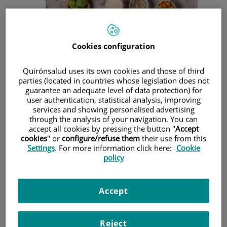
Cookies configuration
Quirónsalud uses its own cookies and those of third
parties (located in countries whose legislation does not
guarantee an adequate level of data protection) for
user authentication, statistical analysis, improving
¿Qué es la menopausia?
services and showing personalised advertising
Hablamos de menopausia cuando la mujer está en
through the analysis of your navigation. You can
amenorrea (falta de periodo menstrual) durante al menos 1
accept all cookies by pressing the button "
Accept
año que supone la pérdida de la función ovárica y, por
cookies
" or
configure/refuse them
their use from this
tanto, de los estrógenos.
Settings
. For more information click here:
Cookie
policy
¿Qué efectos tiene la menopausia en nuestro organismo?
La pérdida de los estrógenos conlleva cambios como la
pérdida de la masa ósea, cambios en la composición
Accept
corporal (se incrementa la masa grasa y disminuye la masa
magra provocando debilidad muscular) y el aumento de
riesgo cardiovascular, entre otras cosas. Además, hay un
impacto psicológico (ansiedad, depresión…) que pueden
Reject