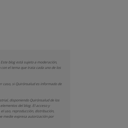
 Este blog está sujeto a moderación,
 con el tema que trata cada uno de los
r caso, si Quirónsalud
es informado de
strial, disponiendo
Quirónsalud
de los
 elementos del blog. El acceso y
 el uso, reproducción, distribución,
que medie expresa autorización por