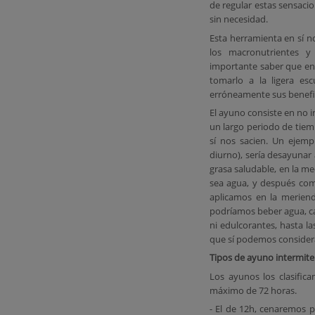
de regular estas sensaci
sin necesidad.
Esta herramienta en sí n
los macronutrientes y
importante saber que en
tomarlo a la ligera esc
erróneamente sus benefi
El ayuno consiste en no 
un largo periodo de tiem
sí nos sacien. Un ejem
diurno), sería desayunar
grasa saludable, en la m
sea agua, y después com
aplicamos en la merienda
podríamos beber agua, cal
ni edulcorantes, hasta la
que sí podemos considera
Tipos de ayuno intermit
Los ayunos los clasific
máximo de 72 horas.
- El de 12h, cenaremos 