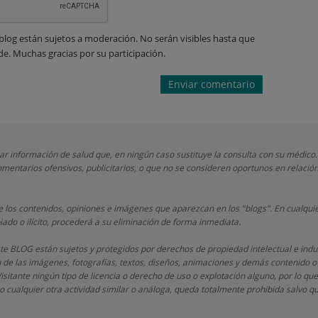
blog están sujetos a moderación. No serán visibles hasta que
de. Muchas gracias por su participación.
nar información de salud que, en ningún caso sustituye la consulta con su médico.
mentarios ofensivos, publicitarios, o que no se consideren oportunos en relación
 los contenidos, opiniones e imágenes que aparezcan en los "blogs". En cualquie
iado o ilícito, procederá a su eliminación de forma inmediata.
este BLOG están sujetos y protegidos por derechos de propiedad intelectual e indu
n de las imágenes, fotografías, textos, diseños, animaciones y demás contenido o
Visitante ningún tipo de licencia o derecho de uso o explotación alguno, por lo que
 cualquier otra actividad similar o análoga, queda totalmente prohibida salvo 