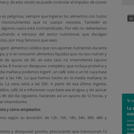
ones y de este modo se puede controlar el impulso de comer
o es peligrosa, siempre que ingieras los alimentos con todos
 micronutrientes que tu cuerpo necesita. También es
 algunos casos está contraindicado. Por ello no deberíamos
uchando a intrusos del sector nutricional, que divulgan
cios, por muy famosos que sean.
ingerir alimentos sólidos que nos aporten nutrientes durante
po, y sí en consumir alimentos líquidos que no nos nutran y
plo de ayuno de 6h, en este caso no intermitente (ayuno
 a las 8 horas un desayuno completo, que incluya proteína y
edia mañana podemos ingerir, un café solo o un té cuya base
er a las 14h. Lo que hemos hecho en la media mañana, lo
. La cena sería a las 20h. A partir de esa última ingesta,
dos, café, té e infusiones cuya base sea el agua, y sin azúcar
s 8h del día siguiente, haciendo así un ayuno de 12 horas, y
r intermitente.
ente y cómo emplearlos
amos según su duración: de 12h, 16h, 18h, 24h, 36h, 48h y
pronto y desayunar pronto, procurando que transcurran 12