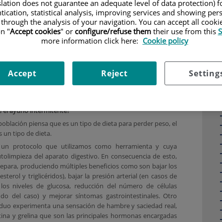
slation does not guarantee an adequate level of data protection) f
tication, statistical analysis, improving services and showing per
 through the analysis of your navigation. You can accept all cooki
n "
Accept cookies
" or
configure/refuse them
their use from this
S
more information click here:
Cookie policy
hecho ayuno por distintos motivos, como analíticas, antes
algunas pruebas médicas, en algunas enfermedades
Accept
Reject
Setting
n de 12 horas o más, estaríamos hablando de ayuno
ué es? Te lo cuento:
e el ayuno intermitente?
oblación piensa que es un tipo de dieta para perder peso, el
 un tipo de dieta.
un protocolo que utilizamos como herramienta y cuya
autolimpieza del aparato digestivo. En consecuencia de esto,
epara, produciendo múltiples beneficios como son bajar los
esterol y triglicéridos), bajar la presión arterial (en casos de
r los niveles de glucosa, reducción del número de células
do del caso) y mejorar síntomas gastrointestinales. Otro
viduo experimenta una sensación de hambre y saciedad real,
tina y grelina que son las principales hormonas encargadas