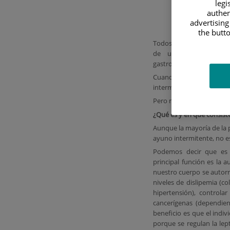
legi
authen
advertising
the butto
Todos alguna vez hemos 
de una cirugía, en 
gastrointestinales, etc.
Cuando los ayunos so
intermitente.
Pero realmente, ¿sabes q
¿Qué es y en qué consist
Aunque la mayoría de la p
ayuno intermitente, no es
Podemos decir que es 
principal función es la 
nuestro cuerpo se autorr
niveles de dislipemia (col
hipertensión), controla
cancerígenas (dependien
beneficio es que el indi
porque se regulan la lep