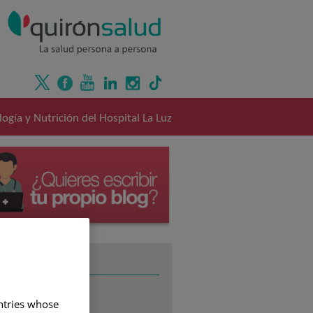
ogía y Nutrición del Hospital La Luz
TEMAS
ALERGOLOGÍA
(2)
untries whose
CARDIOLOGÍA
(1)