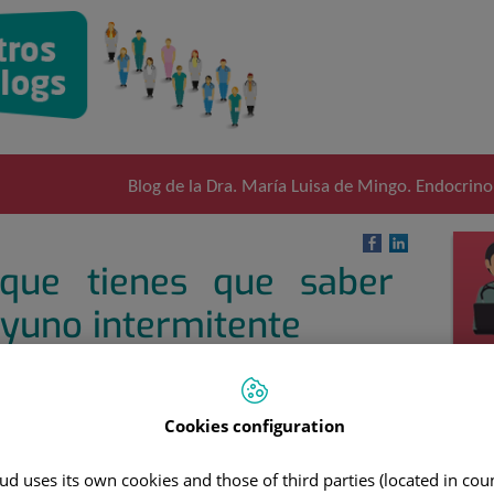
Blog de la Dra. María Luisa de Mingo. Endocrinol
que tienes que saber
ayuno intermitente
Cookies configuration
d uses its own cookies and those of third parties (located in co