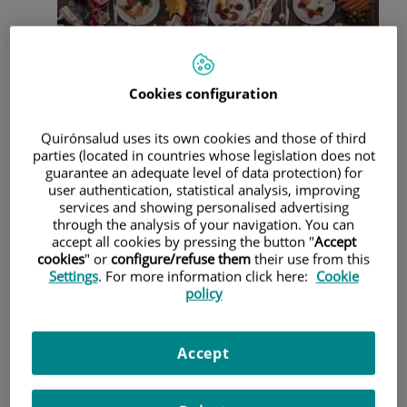
Cookies configuration
Quirónsalud uses its own cookies and those of third
parties (located in countries whose legislation does not
Después del periodo navideño uno de los propósitos más
guarantee an adequate level of data protection) for
escuchados para el año nuevo es el de "voy a bajar peso".
user authentication, statistical analysis, improving
services and showing personalised advertising
Muchas veces queda en propósito más que en una
through the analysis of your navigation. You can
realidad, quizás porque se le da un enfoque más estético
accept all cookies by pressing the button "
Accept
que de salud. Quizás el propósito deberíamos pensarlo
cookies
" or
configure/refuse them
their use from this
como un "voy a ganar salud este año mejorando mi peso y
Settings
. For more information click here:
Cookie
aprendiendo a comer sano".
policy
Las ganas de bajar el peso ganado en Navidad puede
hacernos caer en dietas sin supervisión de especialistas y
desequilibradas, muchas de ellas consideradas "dietas
Accept
milagro" que deben ser evitadas a favor de una dieta de
patrón mediterráneo.
¿Qué es una dieta milagro? ¿Cómo la identifico?