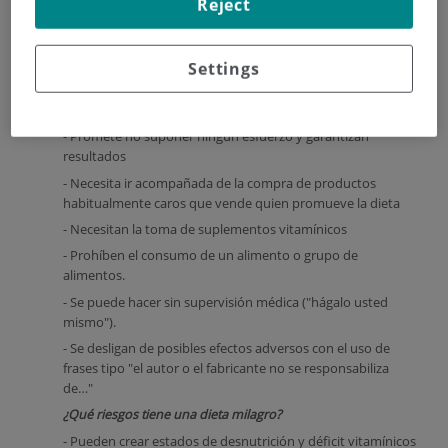
Reject
Para empezar, evitamos el riesgo de caer en una de ellas si
acudimos a un equipo de dietistas-nutricionistas expertos
como con el que contamos en nuestro hospital.
Settings
Una dieta milagro es aquella que:
- Promete una pérdida de peso rápida
- Promete no suponer ningún esfuerzo y garantizan
resultados
- Necesita ir acompañada de la compra de productos
habitualmente caros que vende quien promueve la dieta
- Necesitan la toma de suplementos vitamínicos
- Prohíben el consumo de un alimento o grupo de
alimentos.
- Se puede hacer sin supervisión médica ("hágalo usted
mismo").
- Se desligan de posibles efectos adversos con el uso de
frases tipo "el autor o el fabricante no se responsabiliza
de…"
¿Qué riesgos tiene una dieta milagro?
- Pueden crear estados de desnutrición y déficit vitamínicos