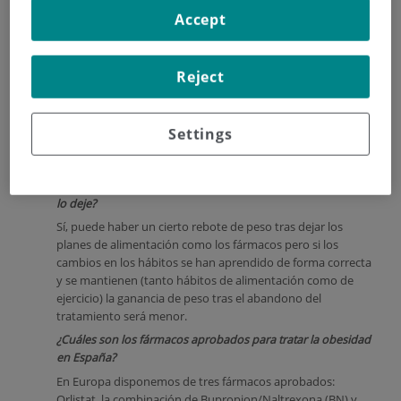
retirado?
Accept
Si después de 3 meses de tratamiento con la dosis máxima
eficaz no se ha conseguido una pérdida de peso de >5% en
personas no diabéticas o >3% en diabéticos debemos
Reject
retirar el fármaco por respuesta insatisfactoria.
¿Se pueden usar los fármacos para la obesidad en cualquier
etapa de la vida?
Settings
No, no deben usarse durante el embarazo, la lactancia ni en
niños.
¿Si he respondido bien al fármaco recuperaré peso cuando
lo deje?
Sí, puede haber un cierto rebote de peso tras dejar los
planes de alimentación como los fármacos pero si los
cambios en los hábitos se han aprendido de forma correcta
y se mantienen (tanto hábitos de alimentación como de
ejercicio) la ganancia de peso tras el abandono del
tratamiento será menor.
¿Cuáles son los fármacos aprobados para tratar la obesidad
en España?
En Europa disponemos de tres fármacos aprobados:
Orlistat, la combinación de Bupropion/Naltrexona (BN) y