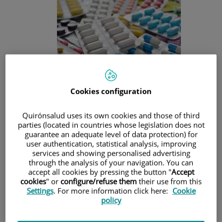
Muchos pacientes en consulta quieren mejorar su peso y
Cookies configuration
nos piden fármacos que les ayuden a ese objetivo.
Vamos a intentar resolver algunas dudas y explicar el
Quirónsalud uses its own cookies and those of third
manejo correcto de los fármacos aceptados en el
parties (located in countries whose legislation does not
tratamiento del exceso de peso en España.
guarantee an adequate level of data protection) for
¿Quiénes pueden ser tratados con fármacos para la
user authentication, statistical analysis, improving
obesidad?
services and showing personalised advertising
El tratamiento farmacológico está indicado en las personas
through the analysis of your navigation. You can
que sufren obesidad (IMC ≥ 30 kg/m2 ) y en aquellas que
accept all cookies by pressing the button "
Accept
sufren sobrepeso (IMC ≥ 27 kg/m2 ) con complicaciones
cookies
" or
configure/refuse them
their use from this
Settings
. For more information click here:
Cookie
asociadas (diabetes, hipertensión…etc). Siempre deberá ir
policy
acompañado de alimentación equilibrada y actividad física.
¿Cuándo se considera que el fármaco es ineficaz y debe ser