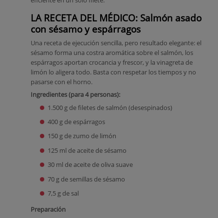
eficiente en un solo filete.
LA RECETA DEL MÉDICO: Salmón asado
con sésamo y espárragos
Una receta de ejecución sencilla, pero resultado elegante: el
sésamo forma una costra aromática sobre el salmón, los
espárragos aportan crocancia y frescor, y la vinagreta de
limón lo aligera todo. Basta con respetar los tiempos y no
pasarse con el horno.
Ingredientes (para 4 personas):
1.500 g de filetes de salmón (desespinados)
400 g de espárragos
150 g de zumo de limón
125 ml de aceite de sésamo
30 ml de aceite de oliva suave
70 g de semillas de sésamo
7,5 g de sal
Preparación