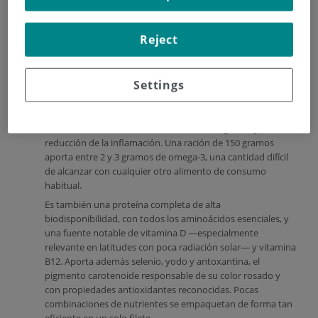
Reject
Beneficios nutricionales
Settings
El salmón es una de las fuentes más ricas en ácidos grasos
omega-3 —EPA y DHA—, con efectos bien documentados
sobre la salud cardiovascular, la función cognitiva y la
reducción de la inflamación. Una ración de 150 gramos
aporta entre 2 y 3 gramos de omega-3, una cantidad difícil
de alcanzar con cualquier otro alimento de consumo
habitual.
Es también una proteína completa de alta
biodisponibilidad, con todos los aminoácidos esenciales, y
una fuente notable de vitamina D —especialmente
relevante en latitudes con poca radiación solar— y vitamina
B12. Aporta además selenio, yodo y antoxantina, el
pigmento carotenoide responsable de su color rosado y
con propiedades antioxidantes reconocidas. Pocas
combinaciones de nutrientes se empaquetan de forma tan