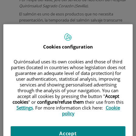
Quirónsalud Sagrado Corazón (Sevilla).
El salmón es uno de esos productos que no necesita
presentación, la temporada del salmón salvaje transcurre
entre mayo y agosto, con su punto álgido en junio y julio. El
resto del año suele ser de acuicultura, lo que no es malo,
siempre que proceda de granjas certificadas con buenas
prácticas medioambientales.
Cookies configuration
El salmón salvaje puede recorrer cientos de kilómetros río
arriba sin comer, impulsado únicamente por las reservas de
Quirónsalud uses its own cookies and those of third
grasa acumuladas durante su vida marina. Esa grasa es,
parties (located in countries whose legislation does not
precisamente, lo que lo convierte en un alimento
guarantee an adequate level of data protection) for
excepcional.
user authentication, statistical analysis, improving
services and showing personalised advertising
through the analysis of your navigation. You can
accept all cookies by pressing the button "
Accept
cookies
" or
configure/refuse them
their use from this
Settings
. For more information click here:
Cookie
policy
Accept