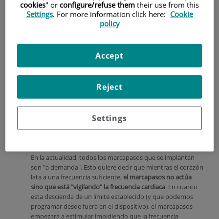
cookies
" or
configure/refuse them
their use from this
Settings
. For more information click here:
Cookie
policy
Accept
Reject
Settings
¿Para qué sirve un marcapasos?
En la actualidad, todos los marcapasos que se implantan
son "a demanda". Esto quiere decir que mientras el corazón
lata a una frecuencia suficiente,
el marcapasos no actúa
sino que está "vigilando" la frecuencia cardiaca
. En cuanto
esta descienda de un límite establecido (y que podemos
programar desde fuera en el dispositivo), el marcapasos
empezará a estimular impidiendo que la frecuencia