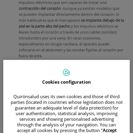
impulsos eléctricos que son capaces de iniciar una
contracción del corazón
. Aunque ya existen modelos que
se pueden implantar directamente dentro del corazón, lo
más habitual es que el marcapasos
se implante debajo de la
piel en la parte alta del pecho
y los impulsos eléctricos se
lleven hasta el corazón a través de unos cables (sondas)
introducidos por una vena. En raras ocasiones,
especialmente en cirugía cardiaca, el aparato puede
colocarse en el abdomen y las sondas fijarlas al corazón por
fuera de este.
Cuando la
frecuencia cardiaca es insuficiente
y el corazón
va excesivamente lento,
el marcapasos le "marca el paso" al
corazón
, haciendo que este se contraiga a una frecuencia
Cookies configuration
determinada.
Quirónsalud uses its own cookies and those of third
parties (located in countries whose legislation does not
guarantee an adequate level of data protection) for
user authentication, statistical analysis, improving
services and showing personalised advertising
through the analysis of your navigation. You can
accept all cookies by pressing the button "
Accept