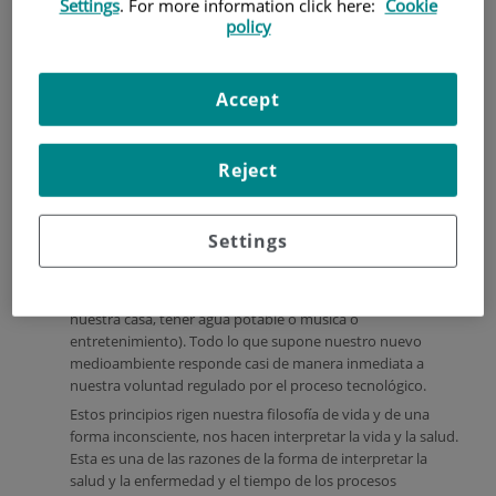
Settings
. For more information click here:
Cookie
policy
No es un papel nuevo, los chamanes, hombres-medicina
Accept
ocupaban el puesto en las civilizaciones antiguas pero
parecieron separarse hace unos cientos de años. Ahora, la
desacralizacion de nuestra sociedad ha dejado un vacío de
Reject
creencias que muchas veces se cubre con la medicina y sus
mandamientos.
Volviendo a la idea inicial.
Nuestra sociedad acostumbra
Settings
cada vez más, a resolver los problemas cotidianos con un
click
(encender la luz en la oscuridad, contactar con el
teléfono con otros semejantes, modificar la temperatura de
nuestra casa, tener agua potable o música o
entretenimiento). Todo lo que supone nuestro nuevo
medioambiente responde casi de manera inmediata a
nuestra voluntad regulado por el proceso tecnológico.
Estos principios rigen nuestra filosofía de vida y de una
forma inconsciente, nos hacen interpretar la vida y la salud.
Esta es una de las razones de la forma de interpretar la
salud y la enfermedad y el tiempo de los procesos