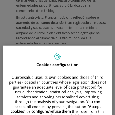
últimas versiones del DSM, registro codificado de las
enfermedades psiquiátricas
, surgió la idea de mis
comentarios de este blog.
En esta entrevista, Frances hacía una
reflexión sobre el
aumento de consumo de ansíoliticos registrado en nuestra
sociedad y sus causas
. Nuestra sociedad ha crecido al
amparo de la revolución científica y tecnológica que ha
reconducido el rumbo de nuestro mundo, de sus
enfermedades y de sus creencias.
Actualmente, la ciencia y la medicina en particular, ocupa
muchos de los altares antes ocupados por la religión; y los
médicos, son o somos, los representantes en la Tierra de
Cookies configuration
ese poder supremo.
Quirónsalud uses its own cookies and those of third
parties (located in countries whose legislation does not
guarantee an adequate level of data protection) for
user authentication, statistical analysis, improving
services and showing personalised advertising
through the analysis of your navigation. You can
accept all cookies by pressing the button "
Accept
cookies
" or
configure/refuse them
their use from this