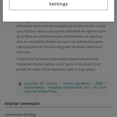
Settings
que resulta de una dinámica continua de reorganización de
las diversas redes neuronales.
Estos dos factores unidos a
un factor periférico
: la
convergencia y solapamiento a nivel anatómico de los
diferentes territorios de recogida de la información, hacen
que muchas veces y aunque la capacidad de regeneración
de la fibra sensitiva lesionada aisladamente no sea muy
alta, los resultados finales no sean tan deficientes como
cabría esperar en función del grado de lesión del tronco
nervioso.
Todos estos procesos para desarrollarse plenamente
requieren mucho tiempo y por tanto el resultado final
puede ser mejor de lo esperado, pero a largo plazo.
Lesiones de nervios
-
nervio periférico
-
EMG
-
Quirónsalud
-
Hospital Quirónsalud Sur
-
Dr. José
Luis Fernández Plaza
Insertar comentario
Comentario de blog