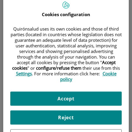
Cookies configuration
Quirónsalud uses its own cookies and those of third
parties (located in countries whose legislation does not
guarantee an adequate level of data protection) for
user authentication, statistical analysis, improving
services and showing personalised advertising
through the analysis of your navigation. You can
lesiones focales de un nervio periférico
, cuando implica
accept all cookies by pressing the button "
Accept
alteración de la fibra sensitiva deben ser enfocadas a la
cookies
" or
configure/refuse them
their use from this
hora de considerar su capacidad de recuperación funcional
Settings
. For more information click here:
Cookie
desde una perspectiva muy amplia.
policy
Hay
dos aspectos de la corteza cerebral
esenciales que no
conviene olvidar a la hora de evaluar el pronóstico final.
Accept
Por una parte, el proceso básico de representación cortical
implica una importante
integración
, de forma que lo no se
integra simplemente o no existe o se incorpora por
interpolación. Por cierto, en un proceso muy relacionado
Reject
con lo que actualmente llamamos alucinación en la IA.
Por otra, la arquitectura cortical tiene una
gran plasticidad,