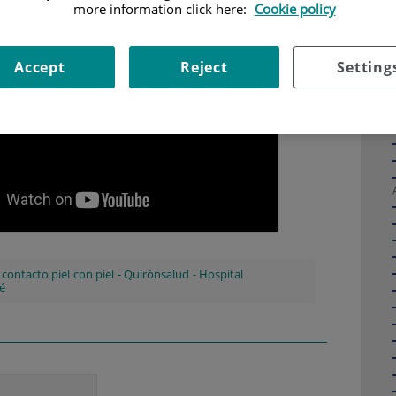
more information click here:
Cookie policy
Accept
Reject
Setting
-
contacto piel con piel
-
Quirónsalud
-
Hospital
é