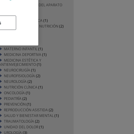
CIRUGÍA GENERAL Y DEL APARATO
DIGESTIVO
(1)
DERMATOLOGÍA
(1)
DIVULGACIÓN MÉDICA
(1)
s
ENDOCRINOLOGÍA Y NUTRICIÓN
(2)
ENFERMERÍA
(2)
GERIATRÍA
(2)
HEMATOLOGÍA
(1)
MATERNO INFANTIL
(1)
MEDICINA DEPORTIVA
(1)
MEDICINA ESTÉTICA Y
ANTIENVEJECIMIENTO
(1)
NEUROCIRUGÍA
(1)
NEUROFISIOLOGÍA
(2)
NEUROLOGÍA
(2)
NUTRICIÓN CLÍNICA
(1)
ONCOLOGÍA
(1)
PEDIATRÍA
(2)
PREVENCIÓN
(1)
REPRODUCCIÓN ASISTIDA
(2)
SALUD Y BIENESTAR MENTAL
(1)
TRAUMATOLOGÍA
(2)
UNIDAD DEL DOLOR
(1)
UROLOGÍA
(3)