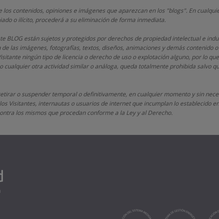
 los contenidos, opiniones e imágenes que aparezcan en los "blogs". En cualquie
iado o ilícito, procederá a su eliminación de forma inmediata.
este BLOG están sujetos y protegidos por derechos de propiedad intelectual e indu
n de las imágenes, fotografías, textos, diseños, animaciones y demás contenido o
Visitante ningún tipo de licencia o derecho de uso o explotación alguno, por lo que
 cualquier otra actividad similar o análoga, queda totalmente prohibida salvo 
retirar o suspender temporal o definitivamente, en cualquier momento y sin neces
os Visitantes, internautas o usuarios de internet que incumplan lo establecido en 
s contra los mismos que procedan conforme a la Ley y al Derecho.