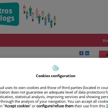
Blo
 materna
cia materna es uno de los objetivos prioritarios del Hospital
Cookies configuration
tro de referencia materno-infantil. En este video se ofrecen
erla y consejos para amamantar con seguridad y eficacia.
d uses its own cookies and those of third parties (located in co
slation does not guarantee an adequate level of data protection) f
tication, statistical analysis, improving services and showing per
 through the analysis of your navigation. You can accept all cooki
n "
Accept cookies
" or
configure/refuse them
their use from this
S