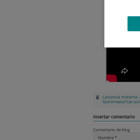
Lactancia materna
Quirónsalud San Jos
Insertar comentario
Comentario de blog
Nombre *