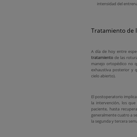
intensidad del entren
Tratamiento de l
A día de hoy entre espe
tratamiento
de las rotur
manejo ortopédico no qui
exhaustiva posterior y 
cielo abierto).
El postoperatorio implic
la intervención, los qu
paciente, hasta recuper
generalmente cuatro a seis
la segunda y tercera sem