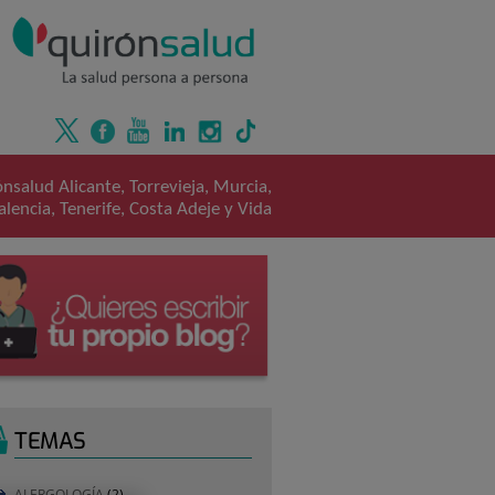
nsalud Alicante, Torrevieja, Murcia,
alencia, Tenerife, Costa Adeje y Vida
TEMAS
ALERGOLOGÍA
(2)