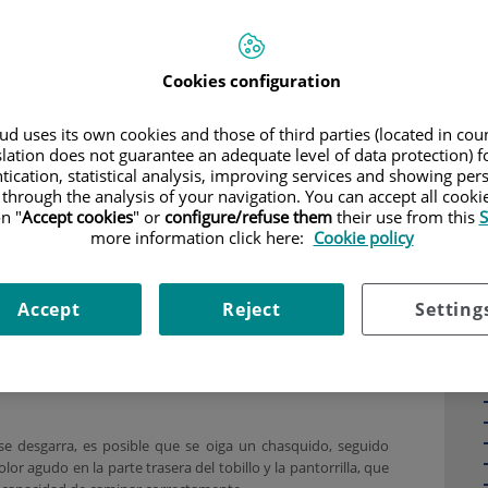
octora Ana Victoria Martínez
,
traumatóloga de Quirónsalud
Aquiles
se trata de una lesión frecuente que afecta la parte
Cookies configuration
la. Ocurre principalmente en las personas que practican
o puede sucederle a cualquiera.
d uses its own cookies and those of third parties (located in co
slation does not guarantee an adequate level of data protection) f
tication, statistical analysis, improving services and showing per
potente tendón que une el músculo Tríceps Sural con el
 through the analysis of your navigation. You can accept all cooki
en la
parte posterior del tobillo y es fundamental para la
n "
Accept cookies
" or
configure/refuse them
their use from this
S
para la marcha. Si se estira en exceso el tendón de Aquiles,
more information click here:
Cookie policy
rse) total o parcialmente.
Accept
Reject
Setting
n accidente con una sección directa del Tendón de Aquiles,
tura espontánea tras un esfuerzo en un tendón
que presenta
nerativo por sobrecarga continuada.
 se desgarra, es posible que se oiga un chasquido, seguido
r agudo en la parte trasera del tobillo y la pantorrilla, que