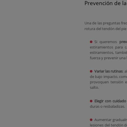
Prevención de la
Una de las preguntas fre
rotura del tendón del pie
Si queremos
prev
estiramientos para c
estiramientos, tamb
fuerza y prevenir una 
Variar las rutinas
: 
de bajo impacto, como
provoquen tensión e
salto.
Elegir con cuidado 
duras o resbaladizas.
Aumentar gradua
lesiones del tendón 