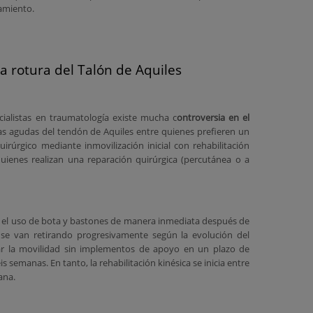
amiento.
a rotura del Talón de Aquiles
cialistas en traumatología existe mucha c
ontroversia en el
as agudas del tendón de Aquiles entre quienes prefieren un
rúrgico mediante inmovilización inicial con rehabilitación
quienes realizan una reparación quirúrgica (percutánea o a
a el uso de bota y bastones de manera inmediata después de
e se van retirando progresivamente según la evolución del
ar la movilidad sin implementos de apoyo en un plazo de
 semanas. En tanto, la rehabilitación kinésica se inicia entre
ana.