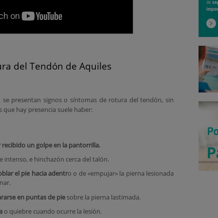
ura del Tendón de Aquiles
 se presentan signos o síntomas de rotura del tendón, sin
 que hay presencia suele haber:
recibido un golpe en la pantorrilla.
e intenso, e hinchazón cerca del talón.
blar el pie hacia adentr
o o de «empujar» la pierna lesionada
nar.
ararse en puntas de pie
sobre la pierna lastimada.
a
o quiebre cuando ocurre la lesión.