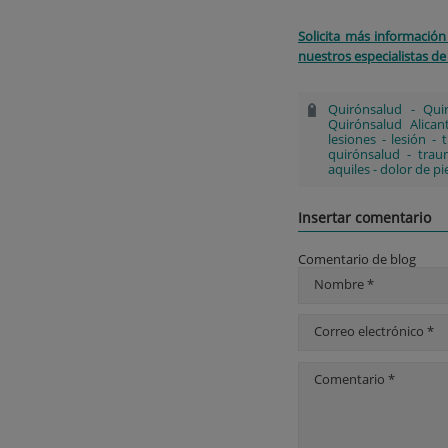
Solicita más información
nuestros especialistas de
Quirónsalud
-
Qui
Quirónsalud Alican
lesiones
-
lesión
-
quirónsalud
-
trau
aquiles
-
dolor de pi
Insertar comentario
Comentario de blog
Nombre *
Correo electrónico *
Comentario *