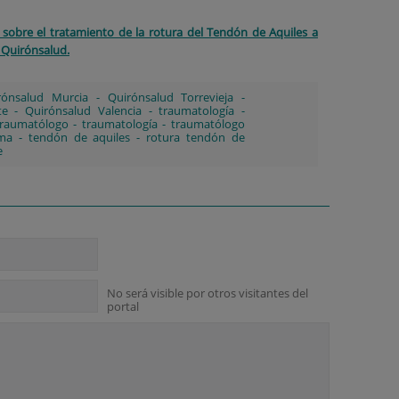
 sobre el tratamiento de la rotura del Tendón de Aquiles a
 Quirónsalud.
rónsalud Murcia
-
Quirónsalud Torrevieja
-
te
-
Quirónsalud Valencia
-
traumatología
-
traumatólogo
-
traumatología
-
traumatólogo
ma
-
tendón de aquiles
-
rotura tendón de
e
No será visible por otros visitantes del
portal