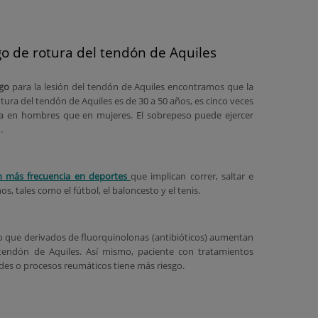
go de rotura del tendón de Aquiles
sgo
para la lesión del tendón de Aquiles encontramos que la
ura del tendón de Aquiles es de 30 a 50 años, es cinco veces
a en hombres que en mujeres. El sobrepeso puede ejercer
.
n más frecuencia en deportes
que implican correr, saltar e
os, tales como el fútbol, el baloncesto y el tenis.
 que derivados de fluorquinolonas (antibióticos) aumentan
 tendón de Aquiles. Así mismo, paciente con tratamientos
des o procesos reumáticos tiene más riesgo.