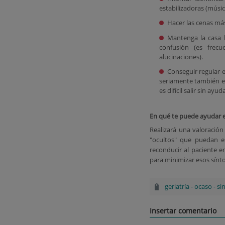
estabilizadoras (música
Hacer las cenas más
Mantenga la casa 
confusión (es frecu
alucinaciones).
Conseguir regular e
seriamente también en
es difícil salir sin ayu
En qué te puede ayudar el
Realizará una valoración 
"ocultos" que puedan es
reconducir al paciente en
para minimizar esos sínt
geriatría
-
ocaso
-
si
Insertar comentario