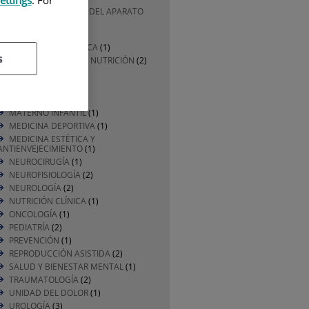
ettings
. For
CIRUGÍA GENERAL Y DEL APARATO
DIGESTIVO
(1)
DERMATOLOGÍA
(1)
DIVULGACIÓN MÉDICA
(1)
s
ENDOCRINOLOGÍA Y NUTRICIÓN
(2)
ENFERMERÍA
(2)
GERIATRÍA
(2)
HEMATOLOGÍA
(1)
MATERNO INFANTIL
(1)
MEDICINA DEPORTIVA
(1)
MEDICINA ESTÉTICA Y
ANTIENVEJECIMIENTO
(1)
NEUROCIRUGÍA
(1)
NEUROFISIOLOGÍA
(2)
NEUROLOGÍA
(2)
NUTRICIÓN CLÍNICA
(1)
ONCOLOGÍA
(1)
PEDIATRÍA
(2)
PREVENCIÓN
(1)
REPRODUCCIÓN ASISTIDA
(2)
SALUD Y BIENESTAR MENTAL
(1)
TRAUMATOLOGÍA
(2)
UNIDAD DEL DOLOR
(1)
UROLOGÍA
(3)