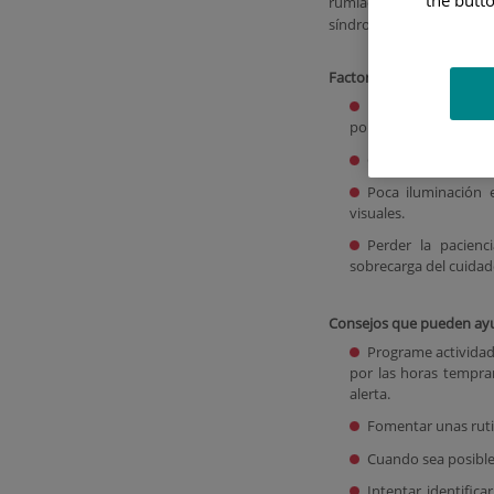
the butto
rumiaciones de pensam
síndrome, pero aparece 
Factores favorecedores d
Invertir el ritmo 
por el día.
Cambios en rutinas
Poca iluminación e
visuales.
Perder la pacienc
sobrecarga del cuidad
Consejos que pueden ayu
Programe actividade
por las horas tempra
alerta.
Fomentar unas ruti
Cuando sea posible,
Intentar identific