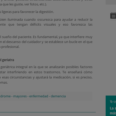
 que les guste, ver fotos, etc.).
 ligeras para favorecer la digestión.
bien iluminada cuando oscurezca para ayudar a reducir la
ente que tengan déficits visuales y eso favorezca las
l sueño del paciente. Es fundamental, ya que interfiere muy
 el descanso del cuidador y se establece un bucle en el que
da profesional.
 geriatra
geriátrica integral en la que se analizarán posibles factores
tar interfiriendo en estos trastornos. Te enseñará cómo
 esas circunstancias y ajustará la medicación, si es preciso,
omas.
ndrome
-
mayores
-
enfermedad
-
demencia