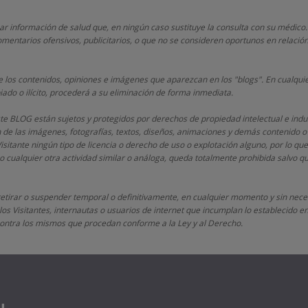
nar información de salud que, en ningún caso sustituye la consulta con su médico.
mentarios ofensivos, publicitarios, o que no se consideren oportunos en relación
 los contenidos, opiniones e imágenes que aparezcan en los "blogs". En cualquie
iado o ilícito, procederá a su eliminación de forma inmediata.
este BLOG están sujetos y protegidos por derechos de propiedad intelectual e indu
n de las imágenes, fotografías, textos, diseños, animaciones y demás contenido o
Visitante ningún tipo de licencia o derecho de uso o explotación alguno, por lo que
 cualquier otra actividad similar o análoga, queda totalmente prohibida salvo 
retirar o suspender temporal o definitivamente, en cualquier momento y sin neces
os Visitantes, internautas o usuarios de internet que incumplan lo establecido en 
s contra los mismos que procedan conforme a la Ley y al Derecho.