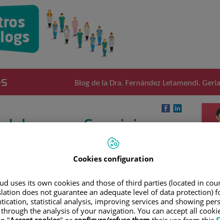
os
Blog de la Dra. Fernández Letamendi. Geria
del ocaso. Convivir con
 con demencia
Cookies configuration
y frecuente en Geriatría son los síntomas conductuales del
encia). Entre ellos está el denominado "síndrome del ocaso",
d uses its own cookies and those of third parties (located in co
slation does not guarantee an adequate level of data protection) f
unto de síntomas o comportamientos que aparecen al
tication, statistical analysis, improving services and showing per
erca la noche y que pueden incluir dificultad para conciliar
 through the analysis of your navigation. You can accept all cooki
tación, alucinaciones, pasear sin parar ("vagabundeo"),