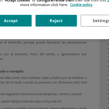
n "
Accept cookies
" or
configure/refuse them
their use from this
S
iento y desorientación. Desconocemos la causa de este
more information click here:
Cookie policy
con más frecuencia conforme la enfermedad va avanzando.
el síndrome del ocaso
Accept
Reject
Setting
circadiano dejándolos dormir durante más horas de la cuenta
 habituales.
n el domicilio, porque puede favorecer las alucinaciones
ia con el paciente, fruto del estrés, y agotamiento por
or.
dar a manejarlo
s tales como citas médicas, viajes y baños por la mañana, o
nas de la tarde cuando la persona con demencia esté más
nas regulares: misma hora de despertar, comer y acostar.
 pasar tiempo fuera de casa a la luz del sol.
ar y anotar posibles circunstancias desencadenantes y otras