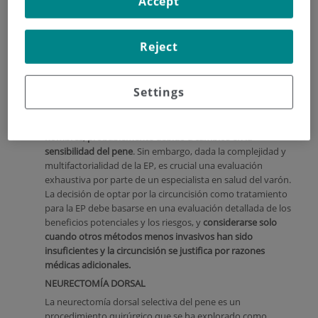
Accept
metodología, lo que dificulta sacar conclusiones firmes.
Además, muchos de estos estudios se basan en reportes
subjetivos, que pueden ser afectados por varios sesgos.
Reject
La
circuncisión es un procedimiento irreversible
y por tanto
debe ser cuidadosamente evaluada antes de proceder
exclusivamente con fines de manejar la EP.
Settings
Conclusión:
La circuncisión puede influir en la EP para algunos
hombres, probablemente debido a cambios en la
sensibilidad del pene
. Sin embargo, dada la complejidad y
multifactorialidad de la EP, es crucial una evaluación
exhaustiva por parte de un especialista en salud del varón.
La decisión de optar por la circuncisión como tratamiento
para la EP debe basarse en una evaluación detallada de los
beneficios potenciales y los riesgos, y
considerarse solo
cuando otros métodos menos invasivos han sido
insuficientes y la circuncisión se justifica por razones
médicas adicionales.
NEURECTOMÍA DORSAL
La neurectomía dorsal selectiva del pene es un
procedimiento quirúrgico que se ha explorado como