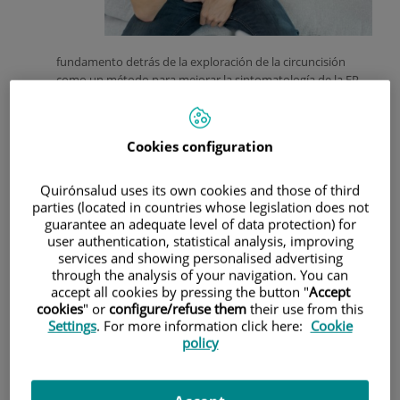
fundamento detrás de la exploración de la circuncisión
como un método para mejorar la sintomatología de la EP
radica en la teoría de que el prepucio es una parte del pene
con una alta densidad de receptores sensoriales finos,
incluidos los receptores táctiles Meissner.
La eliminación del
Cookies configuration
prepucio podría reducir la sensibilidad del pene, lo que
potencialmente retrasaría la eyaculación en hombres con
EP.
Quirónsalud uses its own cookies and those of third
parties (located in countries whose legislation does not
Los estudios sobre la eficacia de la circuncisión en el
guarantee an adequate level of data protection) for
tratamiento de la EP han arrojado resultados mixtos
.
user authentication, statistical analysis, improving
Algunas investigaciones sugieren que los hombres
services and showing personalised advertising
circuncidados pueden experimentar un ligero retraso en la
through the analysis of your navigation. You can
eyaculación en comparación con los hombres no
accept all cookies by pressing the button "
Accept
circuncidados. Por ejemplo, un estudio observacional
cookies
" or
configure/refuse them
their use from this
sugirió que los hombres circuncidados reportaron un
Settings
. For more information click here:
Cookie
mayor tiempo de latencia eyaculatoria intravaginal (IELT)
policy
que aquellos no circuncidados.
Sin embargo, es importante destacar que
estos estudios
varían significativamente en diseño, tamaño de muestra y