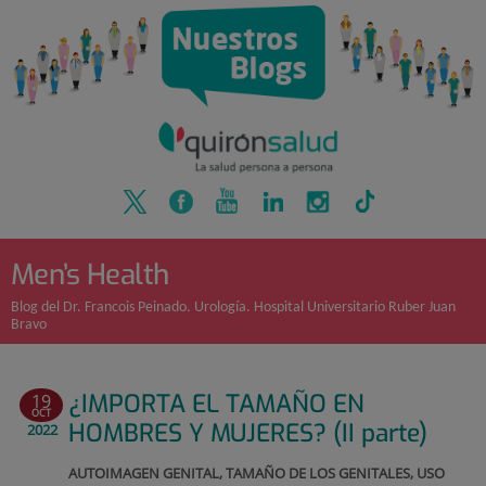
Quirónsalud
Saltar
al
contenido
Men’s Health
Blog del Dr. Francois Peinado. Urología. Hospital Universitario Ruber Juan
Bravo
¿IMPORTA EL TAMAÑO EN
19
OCT
HOMBRES Y MUJERES? (II parte)
2022
AUTOIMAGEN GENITAL, TAMAÑO DE LOS GENITALES, USO