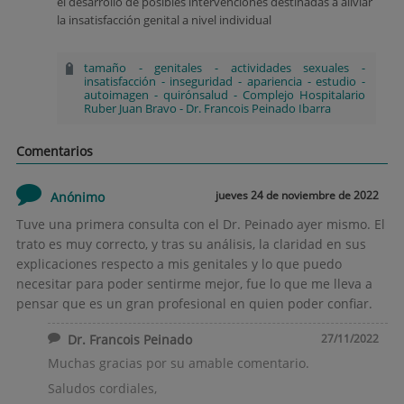
el desarrollo de posibles intervenciones destinadas a aliviar
la insatisfacción genital a nivel individual
tamaño
-
genitales
-
actividades sexuales
-
insatisfacción
-
inseguridad
-
apariencia
-
estudio
-
autoimagen
-
quirónsalud
-
Complejo Hospitalario
Ruber Juan Bravo
-
Dr. Francois Peinado Ibarra
Comentarios
jueves 24 de noviembre de 2022
Anónimo
Tuve una primera consulta con el Dr. Peinado ayer mismo. El
trato es muy correcto, y tras su análisis, la claridad en sus
explicaciones respecto a mis genitales y lo que puedo
necesitar para poder sentirme mejor, fue lo que me lleva a
pensar que es un gran profesional en quien poder confiar.
Dr. Francois Peinado
27/11/2022
Muchas gracias por su amable comentario.
Saludos cordiales,