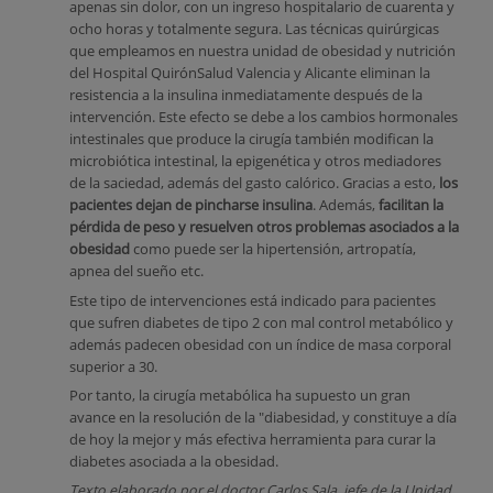
apenas sin dolor, con un ingreso hospitalario de cuarenta y
ocho horas y totalmente segura. Las técnicas quirúrgicas
que empleamos en nuestra unidad de obesidad y nutrición
del Hospital QuirónSalud Valencia y Alicante eliminan la
resistencia a la insulina inmediatamente después de la
intervención. Este efecto se debe a los cambios hormonales
intestinales que produce la cirugía también modifican la
microbiótica intestinal, la epigenética y otros mediadores
de la saciedad, además del gasto calórico. Gracias a esto,
los
pacientes dejan de pincharse insulina
. Además,
facilitan la
pérdida de peso y resuelven otros problemas asociados a la
obesidad
como puede ser la hipertensión, artropatía,
apnea del sueño etc.
Este tipo de intervenciones está indicado para pacientes
que sufren diabetes de tipo 2 con mal control metabólico y
además padecen obesidad con un índice de masa corporal
superior a 30.
Por tanto, la cirugía metabólica ha supuesto un gran
avance en la resolución de la "diabesidad, y constituye a día
de hoy la mejor y más efectiva herramienta para curar la
diabetes asociada a la obesidad.
Texto elaborado por el doctor Carlos Sala, jefe de la Unidad