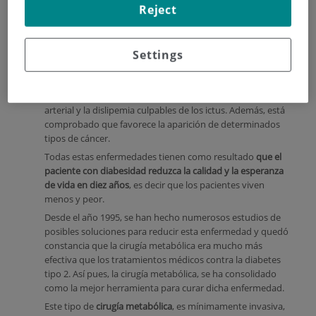
que partir de la obesidad y como esta
genera resistencia a
Reject
la insulina
del páncreas porque debe producir más insulina,
a pesar de los medicamentos antidiabéticos orales y avanza
hasta acabar con sus reservas.
Settings
Entre los
efectos de la diabetes tipo 2
se encuentran las
lesiones en los vasos sanguíneos que, junto al exceso de
peso, aumentan el riesgo cardiovascular, la hipertensión
arterial y la dislipemia culpables de los ictus. Además, está
comprobado que favorece la aparición de determinados
tipos de cáncer.
Todas estas enfermedades tienen como resultado
que el
paciente con diabesidad reduzca la calidad y la esperanza
de vida en diez años
, es decir que los pacientes viven
menos y peor.
Desde el año 1995, se han hecho numerosos estudios de
posibles soluciones para reducir esta enfermedad y quedó
constancia que la cirugía metabólica era mucho más
efectiva que los tratamientos médicos contra la diabetes
tipo 2. Así pues, la cirugía metabólica, se ha consolidado
como la mejor herramienta para curar dicha enfermedad.
Este tipo de
cirugía metabólica
, es mínimamente invasiva,