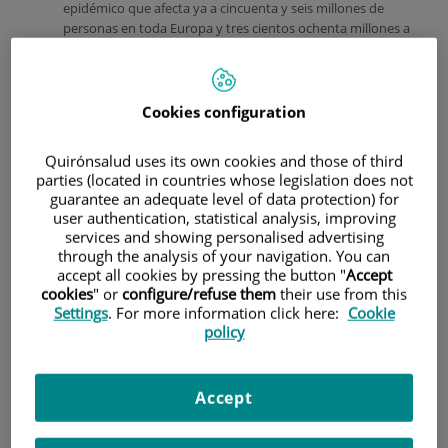
epidémico que afecta ya a cincuenta y seis millones de
personas en toda Europa y tres cientos ochenta millones a
nivel mundial y de la que en unos quince años se vaticina
haya crecido exponecialmente. Debido a esta expansión y,
la que vendrá en los próximos años, ha surgido lo que
denominamos
"Diaglobesidad
".
Cookies configuration
Quirónsalud uses its own cookies and those of third
parties (located in countries whose legislation does not
guarantee an adequate level of data protection) for
user authentication, statistical analysis, improving
services and showing personalised advertising
through the analysis of your navigation. You can
accept all cookies by pressing the button "
Accept
cookies
" or
configure/refuse them
their use from this
Settings
. For more information click here:
Cookie
policy
Actualmente en España tenemos ya un 15 % de diabéticos
Accept
tipo 2, es decir el doble que hace 15 años.
Para poder entender de donde viene esta enfermedad, hay