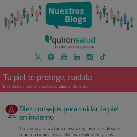
Quirónsalud
Saltar
al
contenido
Tu piel te protege, cuídala
Blog de Dermatología de Quirónsalud en Tenerife
Diez consejos para cuidar la piel
8
ENE
en invierno
2015
El invierno afecta a todo nuestro organismo, es de sobra
conocido como afecta al sistema respiratorio y a los