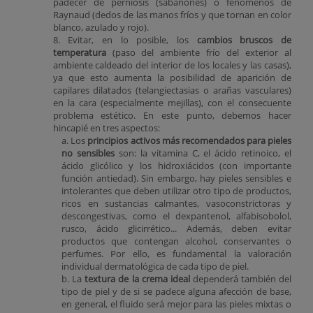
padecer de perniosis (sabañones) o fenómenos de
Raynaud (dedos de las manos fríos y que tornan en color
blanco, azulado y rojo).
8. Evitar, en lo posible, los
cambios bruscos de
temperatura
(paso del ambiente frío del exterior al
ambiente caldeado del interior de los locales y las casas),
ya que esto aumenta la posibilidad de aparición de
capilares dilatados (telangiectasias o arañas vasculares)
en la cara (especialmente mejillas), con el consecuente
problema estético. En este punto, debemos hacer
hincapié en tres aspectos:
a. Los
principios activos más recomendados para pieles
no sensibles
son: la vitamina C, el ácido retinoico, el
ácido glicólico y los hidroxiácidos (con importante
función antiedad). Sin embargo, hay pieles sensibles e
intolerantes que deben utilizar otro tipo de productos,
ricos en sustancias calmantes, vasoconstrictoras y
descongestivas, como el dexpantenol, alfabisobolol,
rusco, ácido glicirrético... Además, deben evitar
productos que contengan alcohol, conservantes o
perfumes. Por ello, es fundamental la valoración
individual dermatológica de cada tipo de piel.
b. La
textura de la crema ideal
dependerá también del
tipo de piel y de si se padece alguna afección de base,
en general, el fluido será mejor para las pieles mixtas o