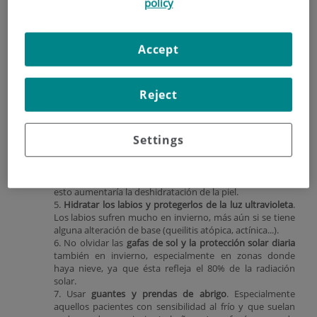
psoriasis...). Un emoliente adecuado (a base de lanolina,
policy
urea...) ayudará a mantener una piel sana durante el
invierno.
2.
Evitar lavar excesivamente las manos
. Las dermatitis
Accept
de desgaste que afectan al dorso de manos son un
motivo frecuente de consulta en esta época del año,
especialmente en personas que por razones laborales se
las lavan de forma repetida, para evitarlo se debe
Reject
promover el uso de guantes, la hidratación y las cremas
con efecto barrera.
3.
Evitar productos agresivos
para el lavado de las manos,
Settings
cara y cuerpo. Usar productos suaves y testados
dermatológicamente.
4.
Evitar ducharse con agua muy caliente o muy fría
. Usar
agua tibia y evitar ducharse más de una vez al día, ya que
esto aumentaría la deshidratación de la piel.
5.
Hidratar los labios y protegerlos de la luz ultravioleta
.
Los labios sufren mucho en invierno, más aún si se tiene
alguna alteración de base (queilitis atópica, actínica...).
6. No olvidar las
gafas de sol y la protección solar diaria
también en invierno, especialmente en zonas donde
haya nieve, ya que ésta refleja el 80% de la radiación
solar.
7. Usar
guantes y prendas de abrigo
. Especialmente
aquellos pacientes con sensibilidad al frío y que suelan