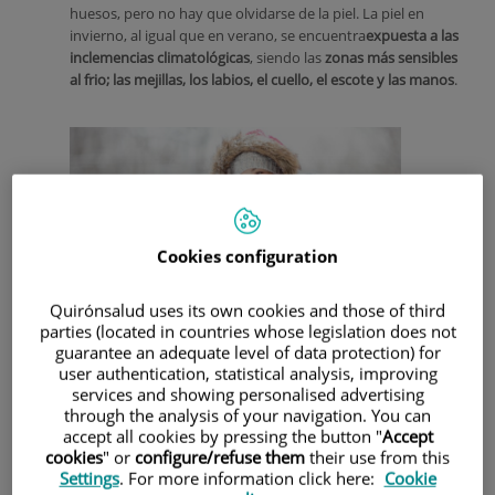
huesos, pero no hay que olvidarse de la piel. La piel en
invierno, al igual que en verano, se encuentra
expuesta a las
inclemencias climatológicas
, siendo las
zonas más sensibles
al frio; las mejillas, los labios, el cuello, el escote y las manos
.
Cookies configuration
Quirónsalud uses its own cookies and those of third
parties (located in countries whose legislation does not
guarantee an adequate level of data protection) for
user authentication, statistical analysis, improving
Por todo ello, es importante tener en cuenta una serie de
services and showing personalised advertising
consejos:
through the analysis of your navigation. You can
accept all cookies by pressing the button "
Accept
1.
Hidratar
a diario y varias veces al día la piel. Esto es
cookies
" or
configure/refuse them
their use from this
especialmente importante en aquellas personas que
padecen algún tipo de dermatosis (dermatitis atópica,
Settings
. For more information click here:
Cookie