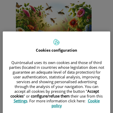
Cookies configuration
Hablamos de alergia y nos viene a la mente la primavera,
pero en el verano se presentan ciertas alergias propias y
Quirónsalud uses its own cookies and those of third
más frecuentes que en otras épocas del año. En este post
parties (located in countries whose legislation does not
vamos a repasar algunas de ellas:
guarantee an adequate level of data protection) for
Alergia a inhalantes:
Destacar que si bien en Madrid,
user authentication, statistical analysis, improving
los pólenes implicados en provocar alergia respiratoria
services and showing personalised advertising
suelen aparecer en los meses antes del verano ( Enero a
through the analysis of your navigation. You can
Junio principalmente), hay ciertos pólenes de malezas
accept all cookies by pressing the button "
Accept
cuya alergia aparece durante los meses de verano. Estos
cookies
" or
configure/refuse them
their use from this
pólenes son la artemisa, salsola, chenopodium, girasol y
Settings
. For more information click here:
Cookie
parietaria y los pacientes sensibilizados a ellos podrán
policy
precisar el tratamiento sintomático que les haya