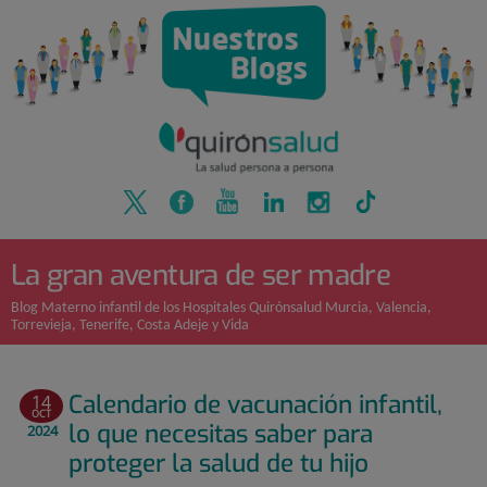
Quirónsalud
Saltar
al
contenido
La gran aventura de ser madre
Blog Materno infantil de los Hospitales Quirónsalud Murcia, Valencia,
Torrevieja, Tenerife, Costa Adeje y Vida
Calendario de vacunación infantil,
14
OCT
lo que necesitas saber para
2024
proteger la salud de tu hijo