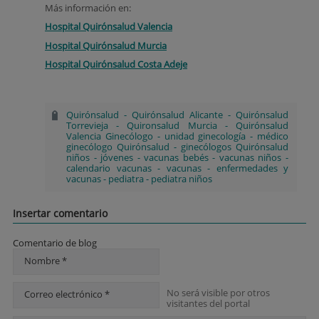
Más información en:
Hospital Quirónsalud Valencia
Hospital Quirónsalud Murcia
Hospital Quirónsalud Costa Adeje
Quirónsalud
-
Quirónsalud Alicante
-
Quirónsalud
Torrevieja
-
Quironsalud Murcia
-
Quirónsalud
Valencia Ginecólogo
-
unidad ginecología
-
médico
ginecólogo Quirónsalud
-
ginecólogos Quirónsalud
niños
-
jóvenes
-
vacunas bebés
-
vacunas niños
-
calendario vacunas
-
vacunas
-
enfermedades y
vacunas
-
pediatra
-
pediatra niños
Insertar comentario
Comentario de blog
Nombre *
No será visible por otros
Correo electrónico *
visitantes del portal